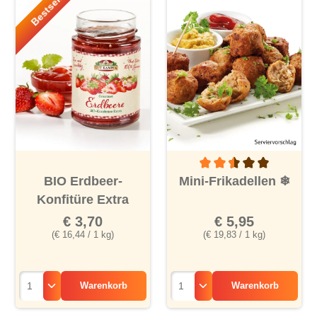
Bestseller!
Durchschnittliche Bewertu
BIO Erdbeer-
Mini-Frikadellen
❄
Konfitüre Extra
€ 3,70
€ 5,95
(€ 16,44 / 1 kg)
(€ 19,83 / 1 kg)
Warenkorb
Warenkorb