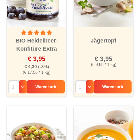
Durchschnittliche Bewertung von 5 von 5 Sternen
BIO Heidelbeer-
Jägertopf
Konfitüre Extra
€ 3,95
€ 3,95
(€ 9,88 / 1 kg)
€ 4,30
(-8%)
(€ 17,56 / 1 kg)
Warenkorb
Warenkorb