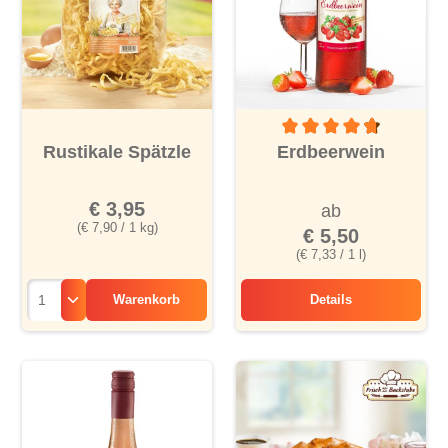
Durchschnittliche Bewertu
Rustikale Spätzle
Erdbeerwein
€ 3,95
ab
(€ 7,90 / 1 kg)
€ 5,50
(€ 7,33 / 1 l)
Warenkorb
Details
Erdbeerwein