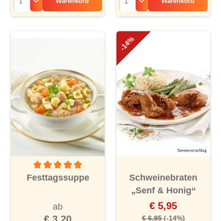
Warenkorb
Warenkorb
-14%
Durchschnittliche Bewertung von 5 von 5 Sternen
Festtagssuppe
Schweinebraten
„Senf & Honig“
€ 5,95
ab
€ 3,20
€ 6,95
(-14%)