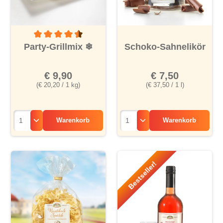
Durchschnittliche Bewertung von 4.5 von 5 Sternen
Party-Grillmix
❄
Schoko-Sahnelikör
€ 9,90
€ 7,50
(€ 20,20 / 1 kg)
(€ 37,50 / 1 l)
Warenkorb
Warenkorb
Bestseller!