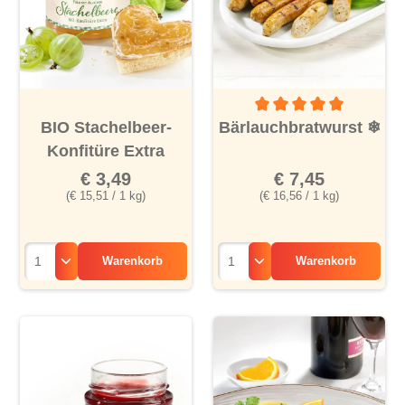
Durchschnittliche Bewertu
BIO Stachelbeer-
Bärlauchbratwurst
❄
Konfitüre Extra
€ 3,49
€ 7,45
(€ 15,51 / 1 kg)
(€ 16,56 / 1 kg)
Warenkorb
Warenkorb