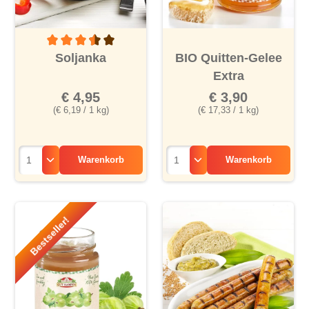
Durchschnittliche Bewertung von 3.5 von 5 Sternen
Soljanka
BIO Quitten-Gelee
Extra
€ 4,95
€ 3,90
(€ 6,19 / 1 kg)
(€ 17,33 / 1 kg)
Warenkorb
Warenkorb
Bestseller!