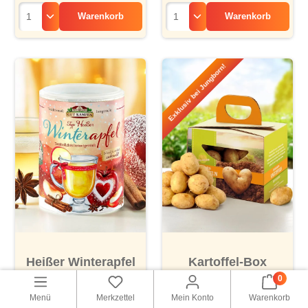
Warenkorb
Warenkorb
Exklusiv bei Jungborn!
Heißer Winterapfel
Kartoffel-Box
„Annabelle“
0
Menü
Merkzettel
Mein Konto
Warenkorb
€ 6,90
€ 4,50