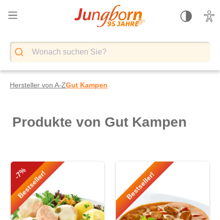
alt springen
Hersteller von A-Z
Gut Kampen
Produkte von Gut Kampen
-7%
Bestseller!
Bestseller!