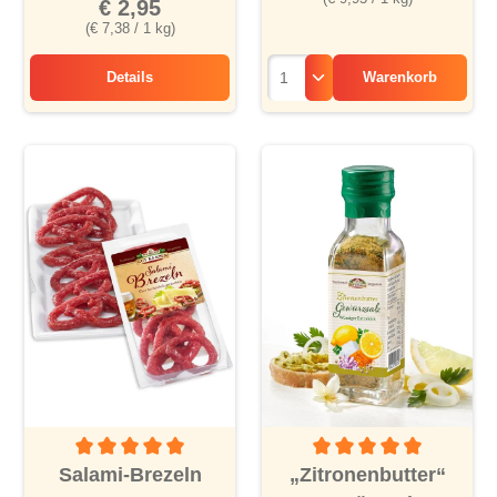
€ 2,95
(€ 7,38 / 1 kg)
Details
Warenkorb
Hühnernudeltopf
Durchschnittliche Bewertung von 5 von 5 Sternen
Durchschnittliche Bewertu
Salami-Brezeln
„Zitronenbutter“