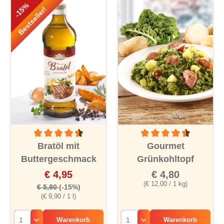
-15%
Bestseller!
Durchschnittliche Bewertung von 4.5 von 5 Sternen
Durchschnittliche Bewertu
Bratöl mit
Gourmet
Buttergeschmack
Grünkohltopf
€ 4,95
€ 4,80
(€ 12,00 / 1 kg)
€ 5,80
(-15%)
(€ 9,90 / 1 l)
Warenkorb
Warenkorb