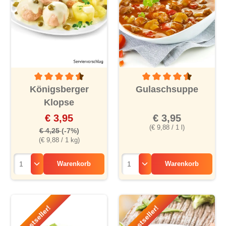
Durchschnittliche Bewertung von 4.4 von 5 Sternen
Durchschnittliche Bewertu
Königsberger
Gulaschsuppe
Klopse
€ 3,95
€ 3,95
(€ 9,88 / 1 l)
€ 4,25
(-7%)
(€ 9,88 / 1 kg)
Warenkorb
Warenkorb
Bestseller!
Bestseller!