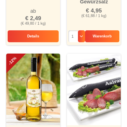
Gewürzsalz
€ 4,95
ab
(€ 61,88 / 1 kg)
€ 2,49
(€ 49,80 / 1 kg)
Details
Warenkorb
Salami-Brezeln
-12%