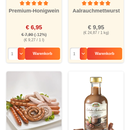
Durchschnittliche Bewertung von 5 von 5 Sternen
Durchschnittliche Bewertu
Premium-Honigwein
Aalrauchmettwurst
€ 6,95
€ 9,95
(€ 24,87 / 1 kg)
€ 7,90
(-12%)
(€ 9,27 / 1 l)
Warenkorb
Warenkorb