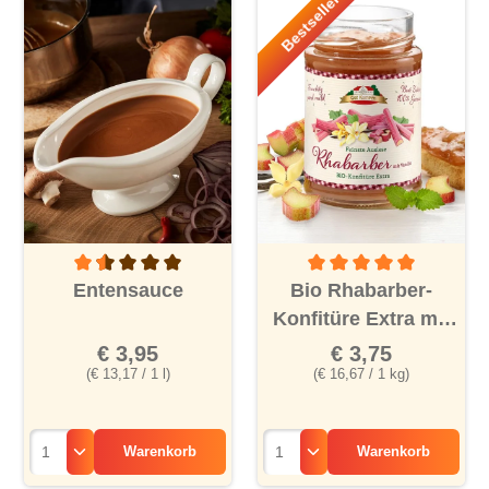
Bestseller!
Durchschnittliche Bewertung von 1.5 von 5 Sternen
Durchschnittliche Bewertu
Entensauce
Bio Rhabarber-
Konfitüre Extra mit
Vanille
€ 3,95
€ 3,75
(€ 13,17 / 1 l)
(€ 16,67 / 1 kg)
Warenkorb
Warenkorb