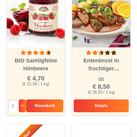
Durchschnittliche Bewertung von 4.5 von 5 Sternen
Durchschnittliche Bewertu
BIO Samtigfeine
Entenbrust in
Himbeere
fruchtiger
Orangensauce
€ 4,70
ab
(€ 22,38 / 1 kg)
€ 8,50
(€ 28,33 / 1 kg)
Warenkorb
Details
Entenbrust in fruc