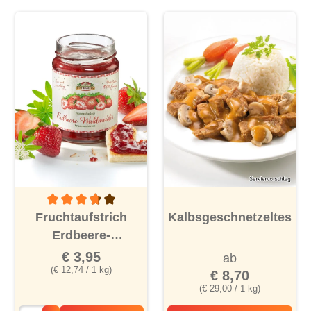
Durchschnittliche Bewertung von 3.8 von 5 Sternen
Fruchtaufstrich
Kalbsgeschnetzeltes
Erdbeere-
Waldmeister
€ 3,95
ab
(€ 12,74 / 1 kg)
€ 8,70
(€ 29,00 / 1 kg)