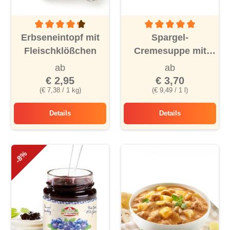
Durchschnittliche Bewertung von 4.2 von 5 Sternen
Durchschnittliche Bewertu
Erbseneintopf mit
Spargel-
Fleischklößchen
Cremesuppe mit
Schinken
ab
ab
€ 2,95
€ 3,70
(€ 7,38 / 1 kg)
(€ 9,49 / 1 l)
Details
Details
Erbseneintopf mit Fleischklößchen
Spargel-Cremesupp
-8%