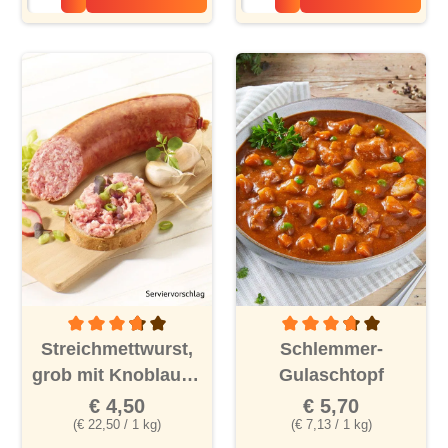
Durchschnittliche Bewertung von 3.6 von 5 Sternen
Durchschnittliche Bewertu
Streichmettwurst,
Schlemmer-
grob mit Knoblauch
Gulaschtopf
❄
€ 4,50
€ 5,70
(€ 22,50 / 1 kg)
(€ 7,13 / 1 kg)