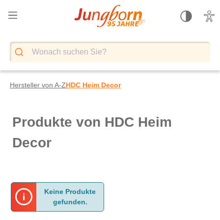
alt springen
Hersteller von A-Z
HDC Heim Decor
Produkte von HDC Heim
Decor
Keine Produkte
gefunden.