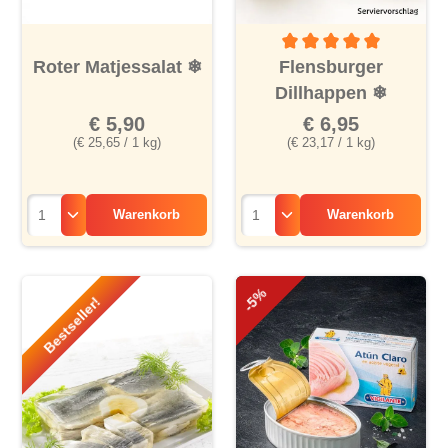
Durchschnittliche Bewertu
Roter Matjessalat
❄
Flensburger
Dillhappen
❄
€ 5,90
€ 6,95
(€ 25,65 / 1 kg)
(€ 23,17 / 1 kg)
Warenkorb
Warenkorb
-5%
Bestseller!