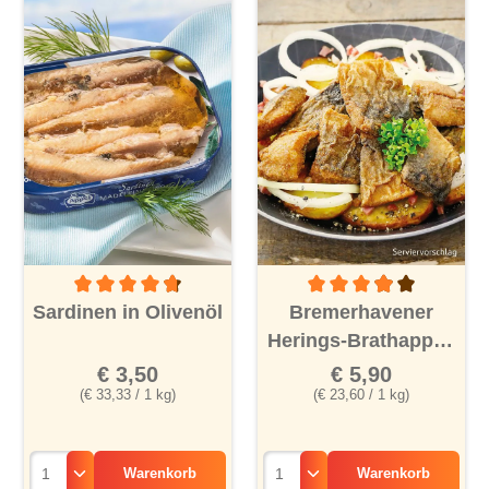
Durchschnittliche Bewertung von 4.6 von 5 Sternen
Durchschnittliche Bewertu
Sardinen in Olivenöl
Bremerhavener
Herings-Brathappen
❄
€ 3,50
€ 5,90
(€ 33,33 / 1 kg)
(€ 23,60 / 1 kg)
Warenkorb
Warenkorb