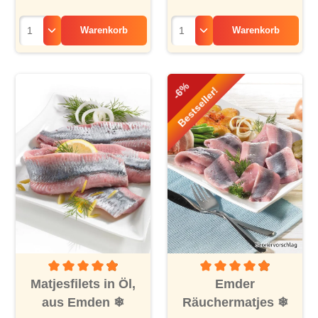
Warenkorb
Warenkorb
-6%
Bestseller!
Durchschnittliche Bewertung von 4.9 von 5 Sternen
Durchschnittliche Bewertu
Matjesfilets in Öl,
Emder
aus Emden
❄
Räuchermatjes
❄