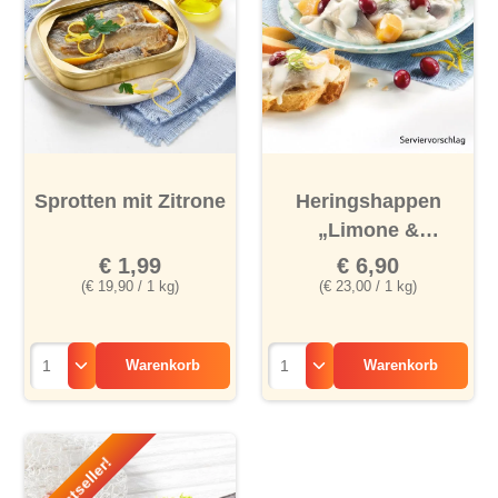
Sprotten mit Zitrone
Heringshappen
„Limone &
Cranberry“
❄
€ 1,99
€ 6,90
(€ 19,90 / 1 kg)
(€ 23,00 / 1 kg)
Warenkorb
Warenkorb
Bestseller!