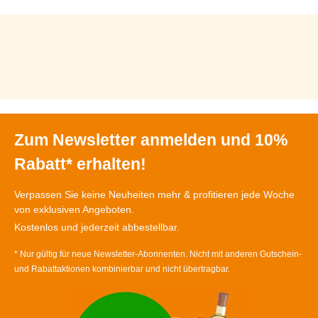
Zum Newsletter anmelden und 10%
Rabatt* erhalten!
Verpassen Sie keine Neuheiten mehr & profitieren jede Woche
von exklusiven Angeboten.
Kostenlos und jederzeit abbestellbar.
* Nur gültig für neue Newsletter-Abonnenten. Nicht mit anderen Gutschein-
und Rabattaktionen kombinierbar und nicht übertragbar.