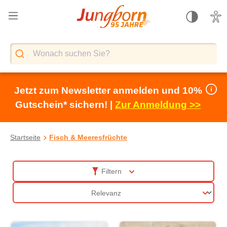
alt springen
Jetzt zum Newsletter anmelden und 10%
Gutschein* sichern! |
Zur Anmeldung >>
Startseite
Fisch & Meeresfrüchte
Fisch & Meeresfrüchte
Filtern
Sortierung