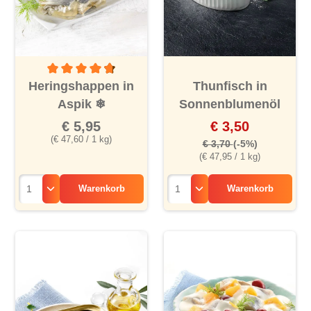
Durchschnittliche Bewertung von 4.8 von 5 Sternen
Heringshappen in
Thunfisch in
Aspik
❄
Sonnenblumenöl
€ 5,95
€ 3,50
(€ 47,60 / 1 kg)
€ 3,70
(-5%)
(€ 47,95 / 1 kg)
Warenkorb
Warenkorb