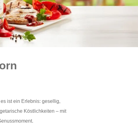
born
s ist ein Erlebnis: gesellig,
etarische Köstlichkeiten – mit
m Genussmoment.