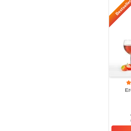
Bestselle
Du
Er