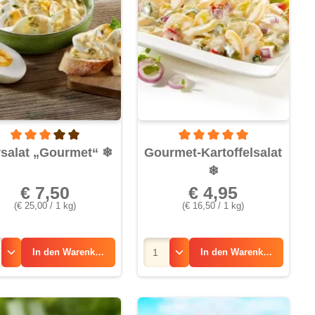
von 5 Sternen
Durchschnittliche Bewertung von 3 von 5 Sternen
Durchschnittliche Bewertung v
rsalat „Gourmet“
❄
Gourmet-Kartoffelsalat
❄
€ 7,50
€ 4,95
(€ 25,00 / 1 kg)
(€ 16,50 / 1 kg)
In den
Warenkorb
In den
Warenkorb