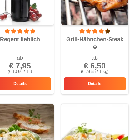
von 5 Sternen
Durchschnittliche Bewertung von 5 von 5 Sternen
Durchschnittliche Bewertung v
Regent lieblich
Grill-Hähnchen-Steak
❄
ab
ab
€ 7,95
€ 6,50
(€ 10,60 / 1 l)
(€ 29,55 / 1 kg)
Details
Details
Regent lieblich
Grill-Hähnchen-Steak