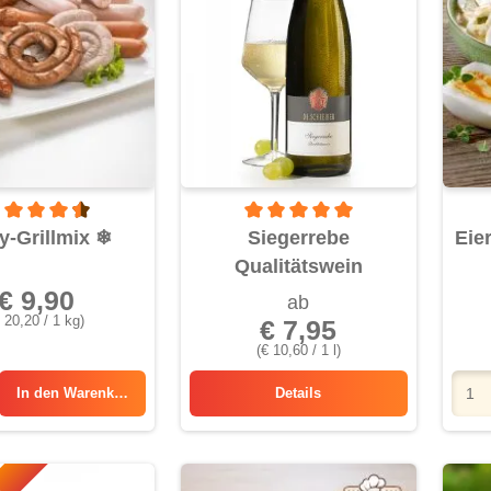
rchschnittliche Bewertung von 4.5 von 5 Sternen
Durchschnittliche Bewertung von 5 
y-Grillmix
❄
Siegerrebe
Eie
Qualitätswein
€ 9,90
ab
 20,20 / 1 kg)
€ 7,95
(€ 10,60 / 1 l)
In den
Warenkorb
Details
Siegerrebe Qualitätswein