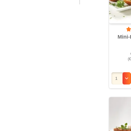
Du
Mini-
(€