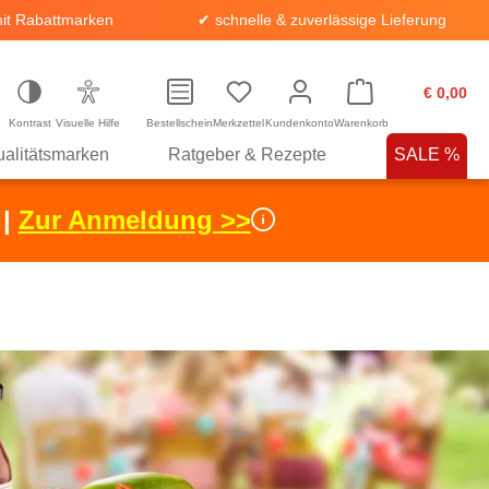
it Rabattmarken
✔ schnelle & zuverlässige Lieferung
€ 0,00
Kontrast
Visuelle Hilfe
Bestellschein
Merkzettel
Kundenkonto
Warenkorb
alitätsmarken
Ratgeber & Rezepte
SALE %
 |
Zur Anmeldung >>