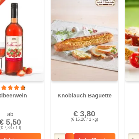
r!
rchschnittliche Bewertung von 4.6 von 5 Sternen
dbeerwein
Knoblauch Baguette
€ 3,80
ab
(€ 15,20 / 1 kg)
€ 5,50
(€ 7,33 / 1 l)