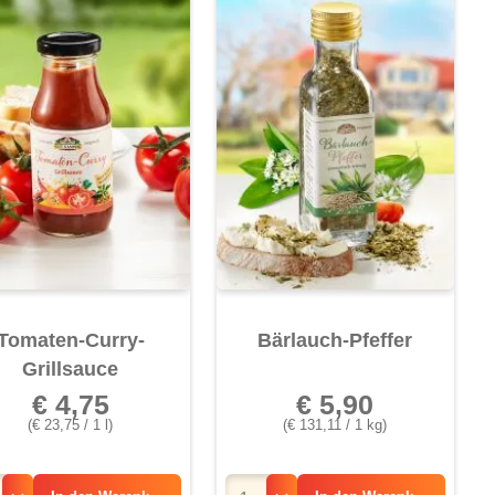
Tomaten-Curry-
Bärlauch-Pfeffer
Grillsauce
€ 4,75
€ 5,90
(€ 23,75 / 1 l)
(€ 131,11 / 1 kg)