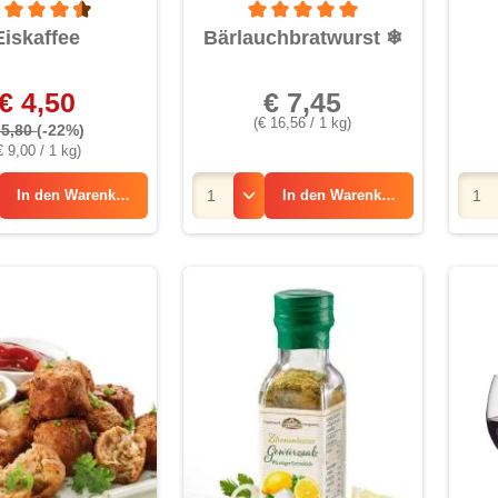
rchschnittliche Bewertung von 4.5 von 5 Sternen
Durchschnittliche Bewertung von 5 
Eiskaffee
Bärlauchbratwurst
❄
€ 4,50
€ 7,45
(€ 16,56 / 1 kg)
 5,80
(-22%)
€ 9,00 / 1 kg)
In den
Warenkorb
In den
Warenkorb