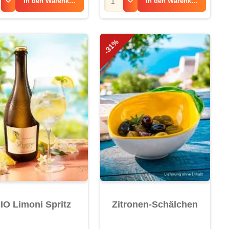
In den
Warenkorb
In den
Warenkorb
-31%
IO Limoni Spritz
Zitronen-Schälchen