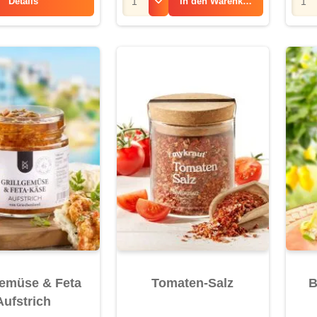
Details
In den
Warenkorb
Erdbeerwein
gemüse & Feta
Tomaten-Salz
B
Aufstrich