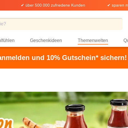
✔ über 500.000 zufriedene Kunden
✔ sparen m
lfühlen
Geschenkideen
Themenwelten
Qu
 anmelden und 10% Gutschein* sichern!