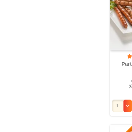
Du
Part
(€