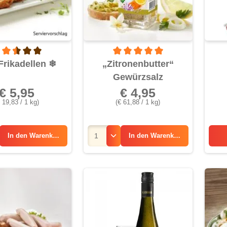
rchschnittliche Bewertung von 2.5 von 5 Sternen
Durchschnittliche Bewertung von 5 
Frikadellen
❄
„Zitronenbutter“
Gewürzsalz
€ 5,95
€ 4,95
 19,83 / 1 kg)
(€ 61,88 / 1 kg)
In den
Warenkorb
In den
Warenkorb