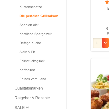
Küstenschätze
Du
Die perfekte Grillsaison
Spanien olé!
€
(
Köstliche Spargelzeit
Deftige Küche
Aktiv & Fit
Frühstücksglück
Kaffeelust
Feines vom Land
Qualitätsmarken
Ratgeber & Rezepte
SALE %