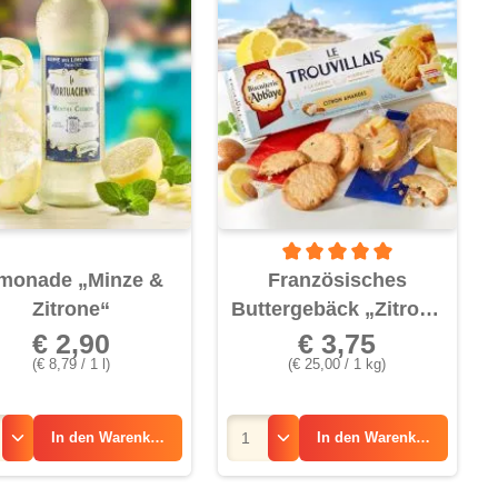
von 5 Sternen
Durchschnittliche Bewertung v
monade „Minze &
Französisches
Zitrone“
Buttergebäck „Zitrone
& Mandel“
€ 2,90
€ 3,75
(€ 8,79 / 1 l)
(€ 25,00 / 1 kg)
In den
Warenkorb
In den
Warenkorb