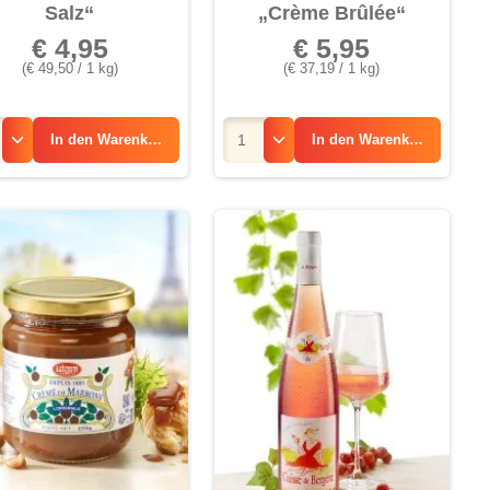
Salz“
„Crème Brûlée“
€ 4,95
€ 5,95
(€ 49,50 / 1 kg)
(€ 37,19 / 1 kg)
In den
Warenkorb
In den
Warenkorb