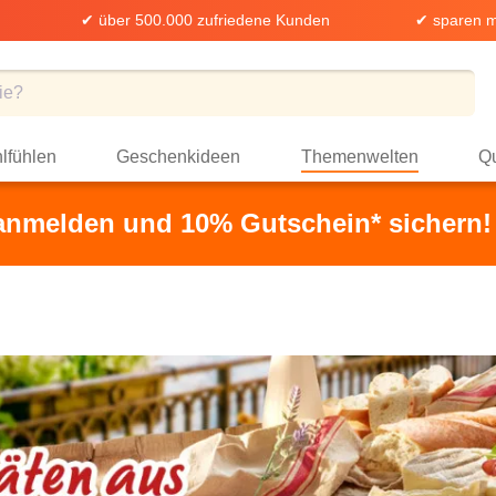
✔ über 500.000 zufriedene Kunden
✔ sparen m
lfühlen
Geschenkideen
Themenwelten
Qu
 anmelden und 10% Gutschein* sichern!