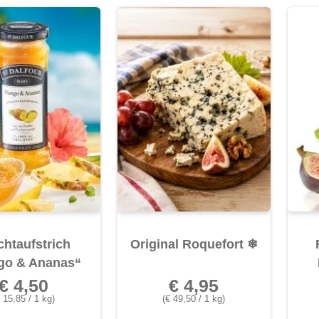
chtaufstrich
Original Roquefort
❄
go & Ananas“
€ 4,50
€ 4,95
 15,85 / 1 kg)
(€ 49,50 / 1 kg)