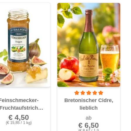
Durchschnittliche Bewertung v
Feinschmecker-
Bretonischer Cidre,
Fruchtaufstrich
lieblich
„Feigen“
€ 4,50
ab
(€ 15,85 / 1 kg)
€ 6,50
(€ 8,67 / 1 l)