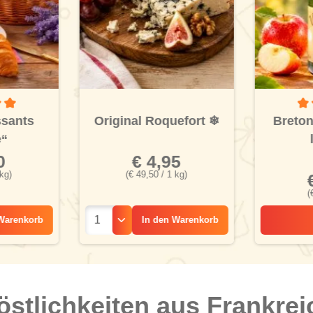
tliche Bewertung von 5 von 5 Sternen
Dur
ssants
Original Roquefort
❄
Breton
e“
0
€ 4,95
 kg)
(€ 49,50 / 1 kg)
(
Warenkorb
In den
Warenkorb
östlichkeiten aus Frankrei