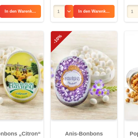
In den
Warenkorb
In den
Warenkorb
-10%
nbons „Citron“
Anis-Bonbons
Po