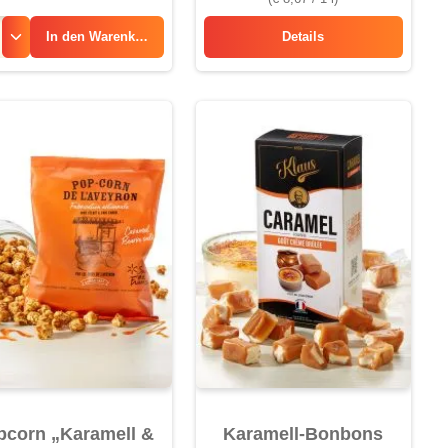
In den
Warenkorb
Details
Bretonischer Cidre, lieb
pcorn „Karamell &
Karamell-Bonbons