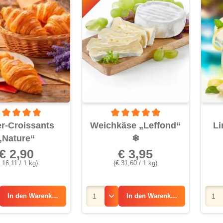
rchschnittliche Bewertung von 5 von 5 Sternen
Durchschnittliche Bewertung von 5 
er-Croissants
Weichkäse „Leffond“
Li
„Nature“
❄
€ 2,90
€ 3,95
€ 16,11 / 1 kg)
(€ 31,60 / 1 kg)
In den
Warenkorb
In den
Warenkorb