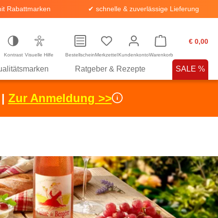
it Rabattmarken
✔ schnelle & zuverlässige Lieferung
€ 0,00
Kontrast
Visuelle Hilfe
Bestellschein
Merkzettel
Kundenkonto
Warenkorb
alitätsmarken
Ratgeber & Rezepte
SALE %
 |
Zur Anmeldung >>