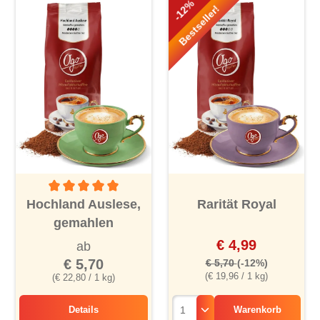
-12%
Bestseller!
Durchschnittliche Bewertung von 5 von 5 Sternen
Hochland Auslese,
Rarität Royal
gemahlen
€ 4,99
ab
€ 5,70
€ 5,70
(-12%)
(€ 19,96 / 1 kg)
(€ 22,80 / 1 kg)
Details
Warenkorb