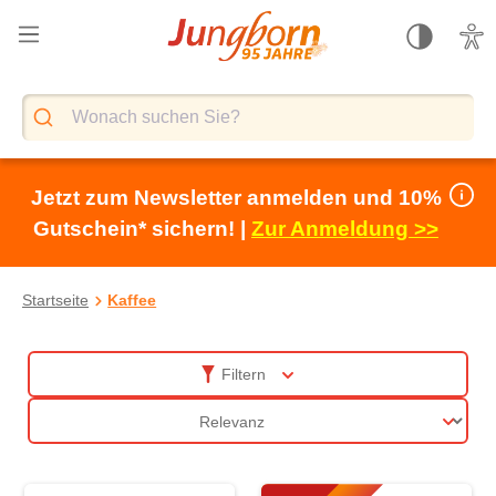
alt springen
Jetzt zum Newsletter anmelden und 10%
Gutschein* sichern! |
Zur Anmeldung >>
Startseite
Kaffee
Röstkaffee
Filtern
Sortierung