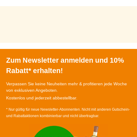
Zum Newsletter anmelden und 10%
Rabatt* erhalten!
Verpassen Sie keine Neuheiten mehr & profitieren jede Woche
von exklusiven Angeboten.
Kostenlos und jederzeit abbestellbar.
* Nur gültig für neue Newsletter-Abonnenten. Nicht mit anderen Gutschein-
und Rabattaktionen kombinierbar und nicht übertragbar.