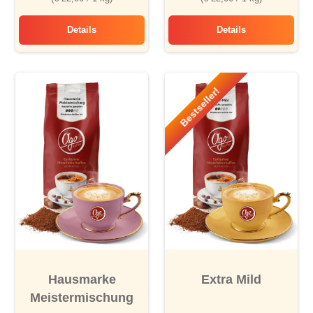
Details
Details
Festkaffee
Bremer Senatoren 
Bestseller!
Hausmarke
Extra Mild
Meistermischung