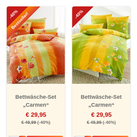
-40%
-40%
Bestseller!
Bettwäsche-Set
Bettwäsche-Set
„Carmen“
„Carmen“
€ 29,95
€ 29,95
€ 49,99
(-40%)
€ 49,99
(-40%)