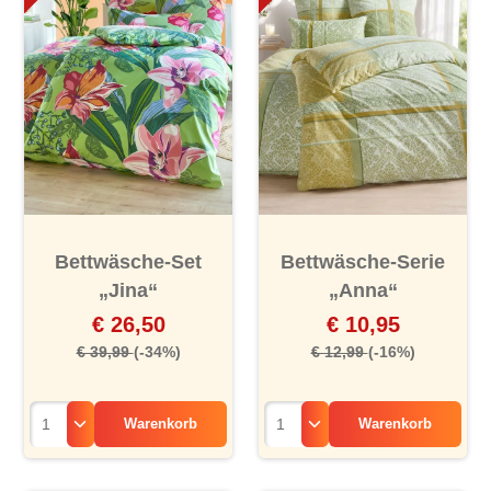
Bettwäsche-Set
Bettwäsche-Serie
„Jina“
„Anna“
€ 26,50
€ 10,95
€ 39,99
(-34%)
€ 12,99
(-16%)
Warenkorb
Warenkorb