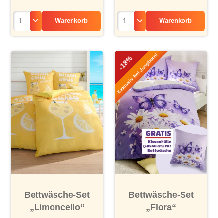
Warenkorb
Warenkorb
Exklusiv bei Jungborn!
-18%
Bettwäsche-Set
Bettwäsche-Set
„Limoncello“
„Flora“