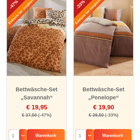
Exklusiv bei Jungborn!
Exklusiv bei Jungborn!
-47%
-33%
Bettwäsche-Set
Bettwäsche-Set
„Savannah“
„Penelope“
€ 19,95
€ 19,90
€ 37,50
(-47%)
€ 29,50
(-33%)
Warenkorb
Warenkorb