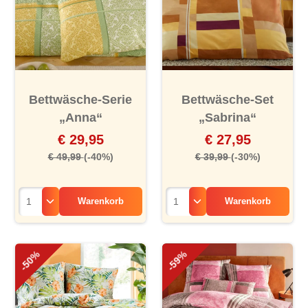
Bettwäsche-Serie
Bettwäsche-Set
„Anna“
„Sabrina“
€ 29,95
€ 27,95
€ 49,99
(-40%)
€ 39,99
(-30%)
Warenkorb
Warenkorb
-50%
-59%