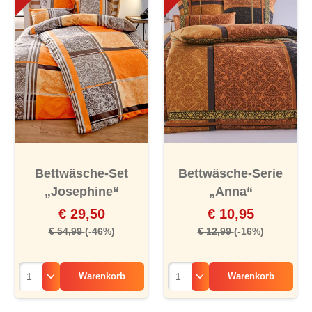
Bettwäsche-Set
Bettwäsche-Serie
„Josephine“
„Anna“
€ 29,50
€ 10,95
€ 54,99
(-46%)
€ 12,99
(-16%)
Warenkorb
Warenkorb