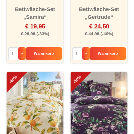
Bettwäsche-Set
Bettwäsche-Set
„Samira“
„Gertrude“
€ 19,95
€ 24,50
€ 29,99
(-33%)
€ 44,99
(-46%)
Warenkorb
Warenkorb
-40%
-50%