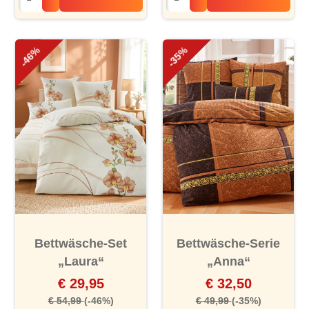
-46%
-35%
Bettwäsche-Set
Bettwäsche-Serie
„Laura“
„Anna“
€ 29,95
€ 32,50
€ 54,99
(-46%)
€ 49,99
(-35%)