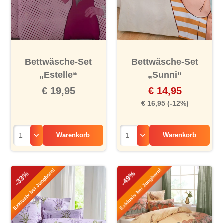
Bettwäsche-Set
Bettwäsche-Set
„Estelle“
„Sunni“
€ 19,95
€ 14,95
€ 16,95
(-12%)
Warenkorb
Warenkorb
Exklusiv bei Jungborn!
Exklusiv bei Jungborn!
-33%
-49%