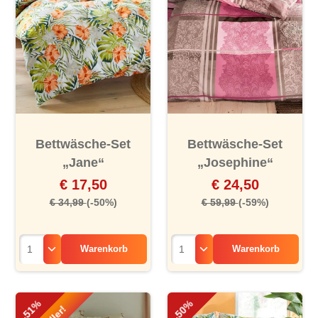
Bettwäsche-Set
Bettwäsche-Set
„Jane“
„Josephine“
€ 17,50
€ 24,50
€ 34,99
(-50%)
€ 59,99
(-59%)
Warenkorb
Warenkorb
-51%
-50%