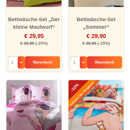
Bettwäsche-Set „Der
Bettwäsche-Set
kleine Maulwurf“
„Sommer“
€ 29,95
€ 29,90
€ 39,95
(-25%)
€ 39,95
(-25%)
Warenkorb
Warenkorb
Exklusiv bei Jungborn!
-12%