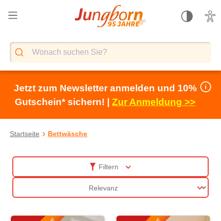
alt springen
Jetzt zum Newsletter anmelden und 10%
Gutschein* sichern! |
Zur Anmeldung >>
Startseite
Bettwäsche
Bettwäsche online kaufen
Filtern
Sortierung