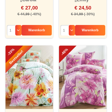
€ 27,00
€ 24,50
€ 44,99
(-40%)
€ 34,99
(-30%)
Warenkorb
Warenkorb
-33%
-46%
Bestseller!