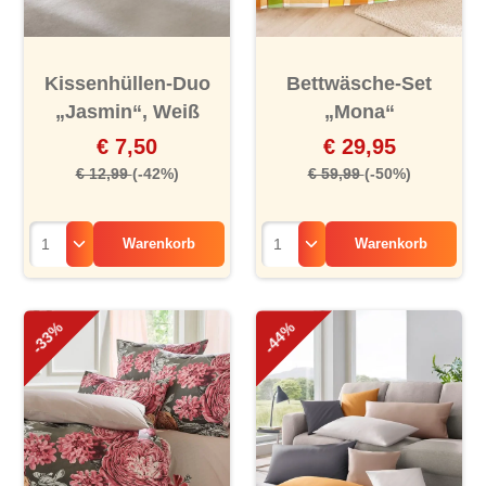
Kissenhüllen-Duo
Bettwäsche-Set
„Jasmin“, Weiß
„Mona“
€ 7,50
€ 29,95
€ 12,99
(-42%)
€ 59,99
(-50%)
Warenkorb
Warenkorb
-33%
-44%