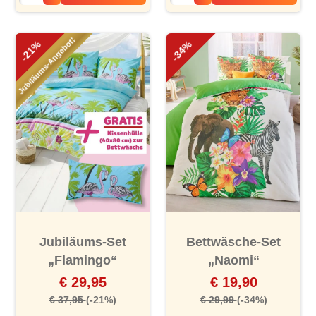
Jubiläums-Angebot!
-21%
-34%
Jubiläums-Set
Bettwäsche-Set
„Flamingo“
„Naomi“
€ 29,95
€ 19,90
€ 37,95
(-21%)
€ 29,99
(-34%)