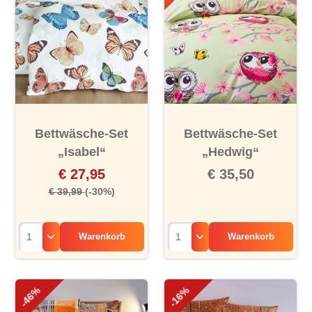
Bettwäsche-Set
Bettwäsche-Set
„Isabel“
„Hedwig“
€ 27,95
€ 35,50
€ 39,99
(-30%)
Warenkorb
Warenkorb
-46%
-16%