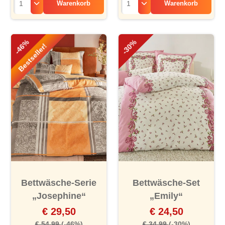
Warenkorb
Warenkorb
-46%
-30%
Bestseller!
Bettwäsche-Serie
Bettwäsche-Set
„Josephine“
„Emily“
€ 29,50
€ 24,50
€ 54,99
(-46%)
€ 34,99
(-30%)