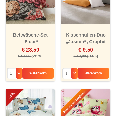
Bettwäsche-Set
Kissenhüllen-Duo
„Fleur“
„Jasmin“, Graphit
€ 23,50
€ 9,50
€ 34,99
(-33%)
€ 16,99
(-44%)
Warenkorb
Warenkorb
Exklusiv bei Jungborn!
-30%