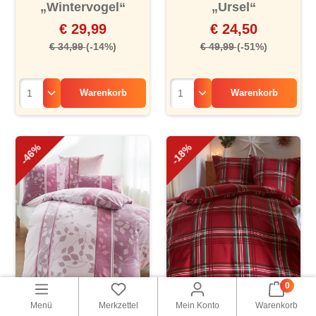
„Wintervogel“
„Ursel“
€ 29,99
€ 24,50
€ 34,99
(-14%)
€ 49,99
(-51%)
Warenkorb
Warenkorb
-46%
-18%
0
Menü
Merkzettel
Mein Konto
Warenkorb