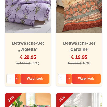
Bettwäsche-Set
Bettwäsche-Set
„Violetta“
„Caroline“
€ 29,95
€ 19,95
€ 44,95
(-33%)
€ 39,50
(-49%)
Warenkorb
Warenkorb
-34%
-16%