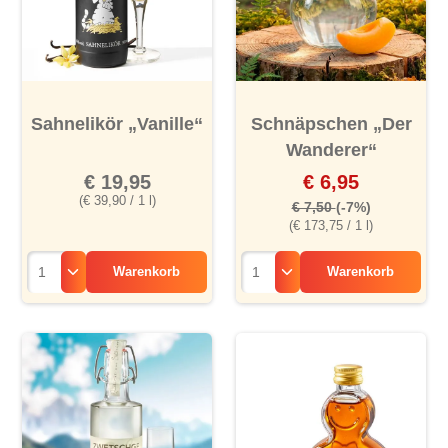
Sahnelikör „Vanille“
Schnäpschen „Der
Wanderer“
€ 19,95
€ 6,95
(€ 39,90 / 1 l)
€ 7,50
(-7%)
(€ 173,75 / 1 l)
Warenkorb
Warenkorb