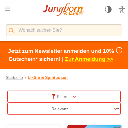
alt springen
Jetzt zum Newsletter anmelden und 10%
Gutschein* sichern! |
Zur Anmeldung >>
Startseite
Liköre & Spirituosen
Liköre & Spirituosen
Filtern
Sortierung