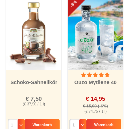
-6%
Durchschnittliche Bewertu
Schoko-Sahnelikör
Ouzo Mytilene 40
€ 7,50
€ 14,95
(€ 37,50 / 1 l)
€ 15,90
(-6%)
(€ 74,75 / 1 l)
Warenkorb
Warenkorb