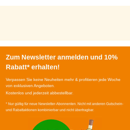
Zum Newsletter anmelden und 10%
Rabatt* erhalten!
Verpassen Sie keine Neuheiten mehr & profitieren jede Woche
von exklusiven Angeboten.
Kostenlos und jederzeit abbestellbar.
* Nur gültig für neue Newsletter-Abonnenten. Nicht mit anderen Gutschein-
und Rabattaktionen kombinierbar und nicht übertragbar.