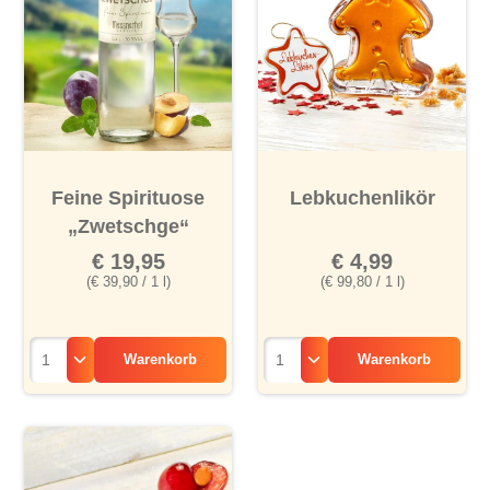
Feine Spirituose
Lebkuchenlikör
„Zwetschge“
€ 19,95
€ 4,99
(€ 39,90 / 1 l)
(€ 99,80 / 1 l)
Warenkorb
Warenkorb