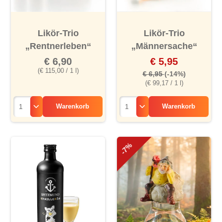
Likör-Trio
Likör-Trio
„Rentnerleben“
„Männersache“
€ 6,90
€ 5,95
(€ 115,00 / 1 l)
€ 6,95
(-14%)
(€ 99,17 / 1 l)
Warenkorb
Warenkorb
-7%