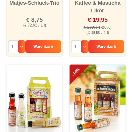
Matjes-Schluck-Trio
Kaffee & Masticha
Likör
€ 8,75
€ 19,95
(€ 72,92 / 1 l)
€ 26,95
(-26%)
(€ 39,90 / 1 l)
Warenkorb
Warenkorb
-14%