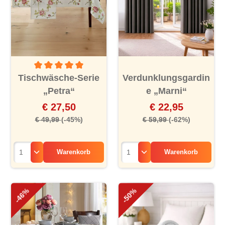
Durchschnittliche Bewertung von 5 von 5 Sternen
Tischwäsche-Serie
Verdunklungsgardin
„Petra“
e „Marni“
€ 27,50
€ 22,95
€ 49,99
(-45%)
€ 59,99
(-62%)
Warenkorb
Warenkorb
-46%
-50%