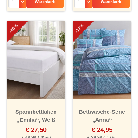
Warenkorb
Warenkorb
-45%
-17%
Spannbettlaken
Bettwäsche-Serie
„Emilia“, Weiß
„Anna“
€ 27,50
€ 24,95
€ 49,99
(-45%)
€ 29,99
(-17%)