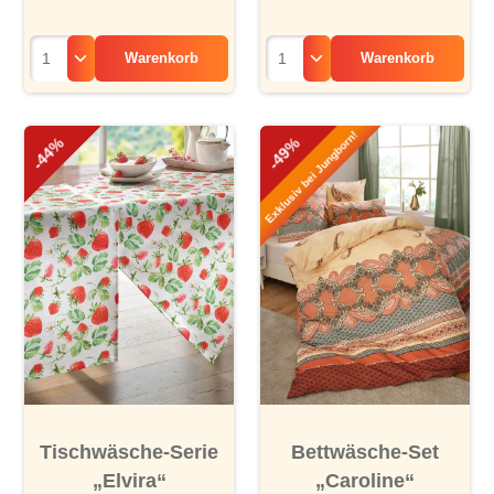
Warenkorb
Warenkorb
Exklusiv bei Jungborn!
-44%
-49%
Tischwäsche-Serie
Bettwäsche-Set
„Elvira“
„Caroline“