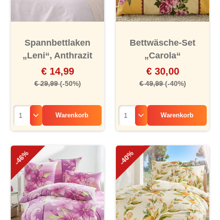
Spannbettlaken
Bettwäsche-Set
„Leni“, Anthrazit
„Carola“
€ 14,99
€ 30,00
€ 29,99
(-50%)
€ 49,99
(-40%)
Warenkorb
Warenkorb
-46%
-40%