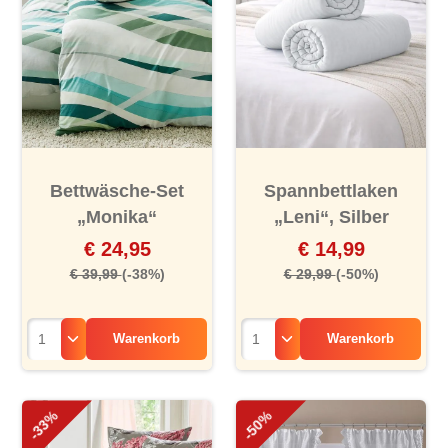
Bettwäsche-Set
Spannbettlaken
„Monika“
„Leni“, Silber
€ 24,95
€ 14,99
€ 39,99
(-38%)
€ 29,99
(-50%)
Warenkorb
Warenkorb
-33%
-50%