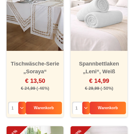
Tischwäsche-Serie
Spannbettlaken
„Soraya“
„Leni“, Weiß
€ 13,50
€ 14,99
€ 24,99
(-46%)
€ 29,99
(-50%)
Warenkorb
Warenkorb
-41%
-50%