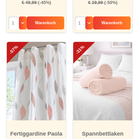
€ 49,99
(-45%)
€ 29,99
(-50%)
Warenkorb
Warenkorb
-57%
-31%
Fertiggardine Paola
Spannbettlaken