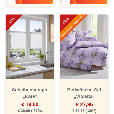
Exklusiv bei Jungborn!
-51%
-30%
Scheibenhänger
Bettwäsche-Set
„Kate“
„Violetta“
€ 19,50
€ 27,95
€ 39,99
(-51%)
€ 39,95
(-30%)