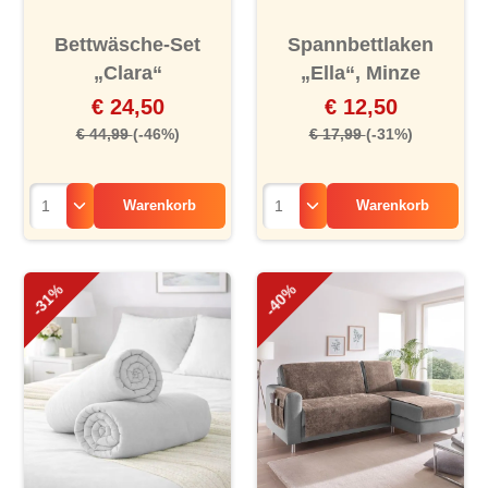
Bettwäsche-Set
Spannbettlaken
„Clara“
„Ella“, Minze
€ 24,50
€ 12,50
€ 44,99
(-46%)
€ 17,99
(-31%)
Warenkorb
Warenkorb
-31%
-40%