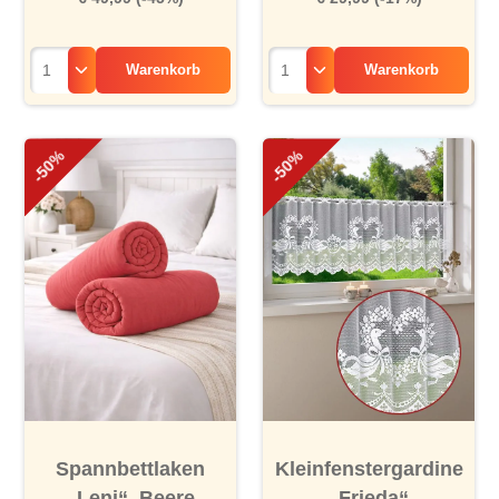
Warenkorb
Warenkorb
-50%
-50%
Spannbettlaken
Kleinfenstergardine
„Leni“, Beere
„Frieda“