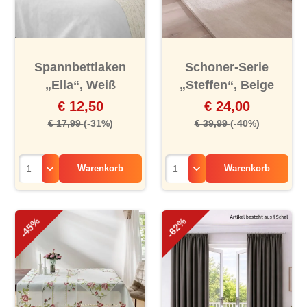
Spannbettlaken
Schoner-Serie
„Ella“, Weiß
„Steffen“, Beige
€ 12,50
€ 24,00
€ 17,99
(-31%)
€ 39,99
(-40%)
Warenkorb
Warenkorb
-45%
-62%