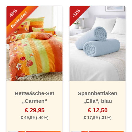
-40%
-31%
Bestseller!
Bettwäsche-Set
Spannbettlaken
„Carmen“
„Ella“, blau
€ 29,95
€ 12,50
€ 49,99
(-40%)
€ 17,99
(-31%)