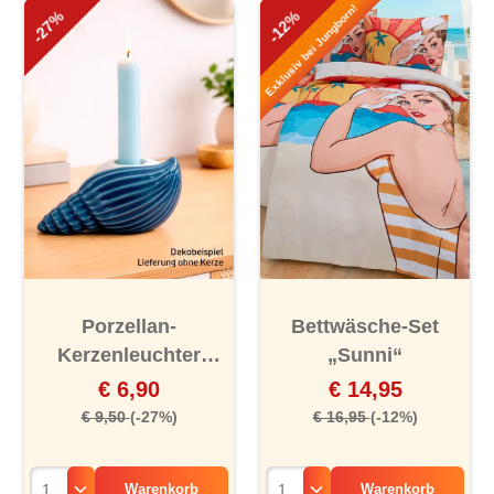
Exklusiv bei Jungborn!
-27%
-12%
Porzellan-
Bettwäsche-Set
Kerzenleuchter
„Sunni“
„Muschel“
€ 6,90
€ 14,95
€ 9,50
(-27%)
€ 16,95
(-12%)
Warenkorb
Warenkorb