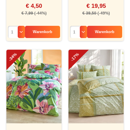
€ 4,50
€ 19,95
€ 7,99
(-44%)
€ 39,50
(-49%)
Warenkorb
Warenkorb
-34%
-17%