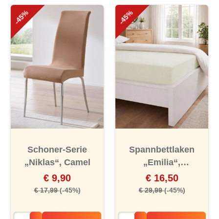
-45%
-45%
Schoner-Serie
Spannbettlaken
„Niklas“, Camel
„Emilia“,
Elfenbeinfarben
€ 9,90
€ 16,50
€ 17,99
(-45%)
€ 29,99
(-45%)