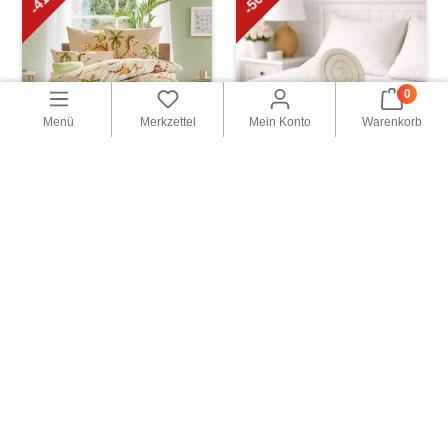
0
Menü
Merkzettel
Mein Konto
Warenkorb
Bettwäsche-Set
Spannbettlaken
„Dinos“
„Leni“, Creme
€ 20,50
€ 9,99
€ 34,99
(-41%)
€ 19,99
(-50%)
Warenkorb
Warenkorb