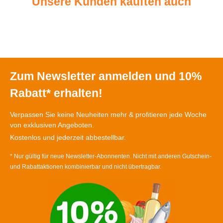
Unsere Kunden kauften auch
Zum Newsletter anmelden und 10%
Rabatt* erhalten!
Verpassen Sie keine Neuheiten mehr & profitieren jede Woche
von exklusiven Angeboten.
Kostenlos und jederzeit abbestellbar.
* Nur gültig für neue Newsletter-Abonnenten. Nicht mit anderen Gutschein-
und Rabattaktionen kombinierbar und nicht übertragbar.