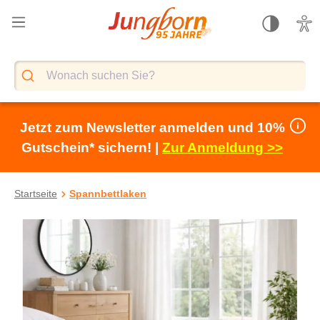
alt springen
Jetzt zum Newsletter anmelden und 10%
Gutschein* sichern! |
Zur Anmeldung >>
Startseite
Spannbettlaken
Bildergalerie überspringen