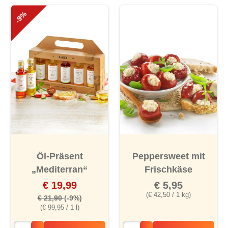
-9%
Öl-Präsent
Peppersweet mit
„Mediterran“
Frischkäse
€ 19,99
€ 5,95
(€ 42,50 / 1 kg)
€ 21,90
(-9%)
(€ 99,95 / 1 l)