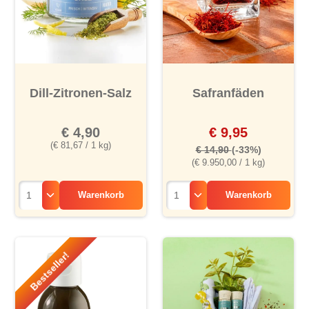
Dill-Zitronen-Salz
Safranfäden
€ 4,90
€ 9,95
(€ 81,67 / 1 kg)
€ 14,90
(-33%)
(€ 9.950,00 / 1 kg)
Warenkorb
Warenkorb
Bestseller!