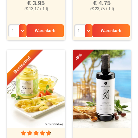
€ 3,95
€ 4,75
(€ 13,17 / 1 l)
(€ 23,75 / 1 l)
Warenkorb
Warenkorb
-8%
Bestseller!