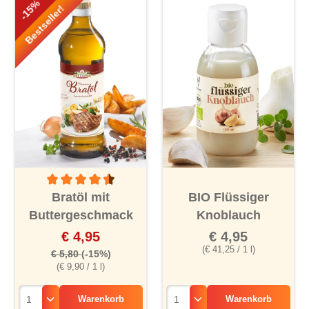
-15%
Bestseller!
Durchschnittliche Bewertung von 4.5 von 5 Sternen
Bratöl mit
BIO Flüssiger
Buttergeschmack
Knoblauch
€ 4,95
€ 4,95
(€ 41,25 / 1 l)
€ 5,80
(-15%)
(€ 9,90 / 1 l)
Warenkorb
Warenkorb