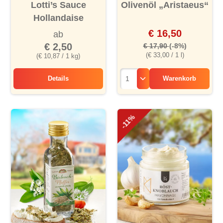
Durchschnittliche Bewertung von 4.6 von 5 Sternen
Lotti’s Sauce
Olivenöl „Aristaeus“
Hollandaise
€ 16,50
ab
€ 2,50
€ 17,90
(-8%)
(€ 33,00 / 1 l)
(€ 10,87 / 1 kg)
Details
Warenkorb
Lotti’s Sauce Hollandaise
-11%