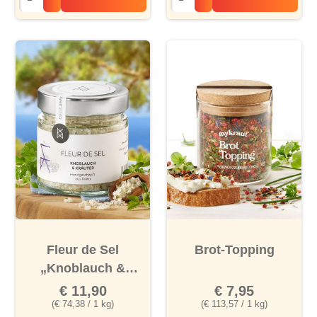
Fleur de Sel
Brot-Topping
„Knoblauch &
Kräuter“
€ 11,90
€ 7,95
(€ 74,38 / 1 kg)
(€ 113,57 / 1 kg)