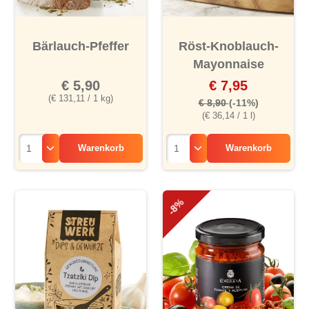
Bärlauch-Pfeffer
Röst-Knoblauch-
Mayonnaise
€ 5,90
€ 7,95
(€ 131,11 / 1 kg)
€ 8,90
(-11%)
(€ 36,14 / 1 l)
Warenkorb
Warenkorb
-8%