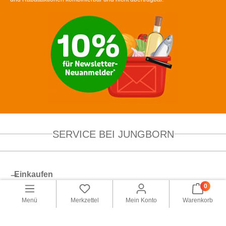
SERVICE BEI JUNGBORN
Einkaufen
0
Service
Menü
Merkzettel
Mein Konto
Warenkorb
Über uns