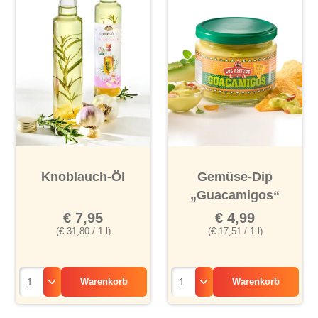
Knoblauch-Öl
Gemüse-Dip
„Guacamigos“
€ 7,95
€ 4,99
(€ 31,80 / 1 l)
(€ 17,51 / 1 l)
Warenkorb
Warenkorb