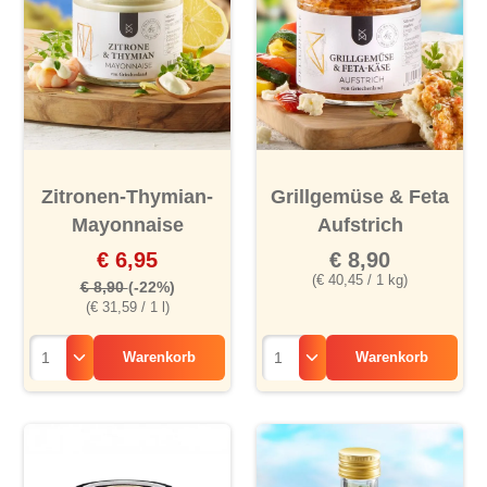
Zitronen-Thymian-
Grillgemüse & Feta
Mayonnaise
Aufstrich
€ 6,95
€ 8,90
(€ 40,45 / 1 kg)
€ 8,90
(-22%)
(€ 31,59 / 1 l)
Warenkorb
Warenkorb