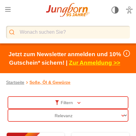
alt springen
Jetzt zum Newsletter anmelden und 10%
Gutschein* sichern! |
Zur Anmeldung >>
Startseite
Soße, Öl & Gewürze
Soße, Öl & Gewürze
Filtern
Sortierung