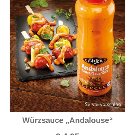
Würzsauce „Andalouse“