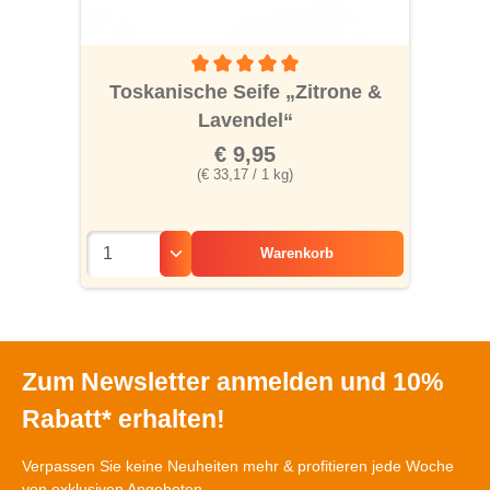
Durchschnittliche Bewertung von 5 von 5 S
Toskanische Seife „Zitrone &
Lavendel“
€ 9,95
(€ 33,17 / 1 kg)
Warenkorb
Zum Newsletter anmelden und 10%
Rabatt* erhalten!
Verpassen Sie keine Neuheiten mehr & profitieren jede Woche
von exklusiven Angeboten.