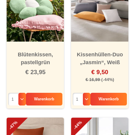
Blütenkissen,
Kissenhüllen-Duo
pastellgrün
„Jasmin“, Weiß
€ 23,95
€ 9,50
€ 16,99
(-44%)
Warenkorb
Warenkorb
-47%
-44%