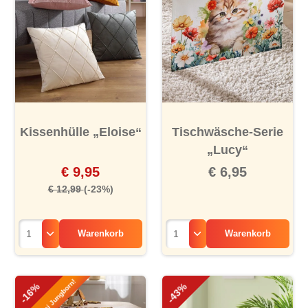
Kissenhülle „Eloise“
Tischwäsche-Serie
„Lucy“
€ 9,95
€ 6,95
€ 12,99
(-23%)
Warenkorb
Warenkorb
Exklusiv bei Jungborn!
-16%
-43%