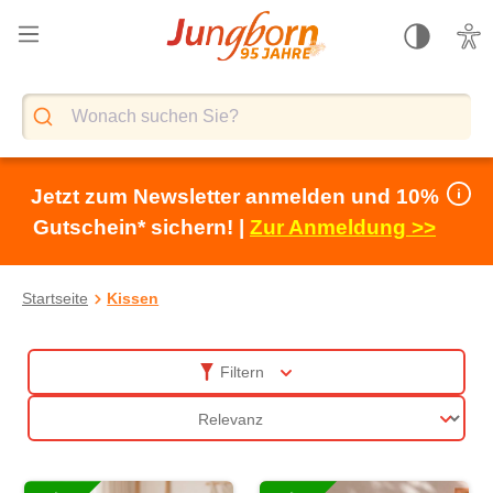
alt springen
Jetzt zum Newsletter anmelden und 10%
Gutschein* sichern! |
Zur Anmeldung >>
Startseite
Kissen
Kissen
Filtern
Sortierung