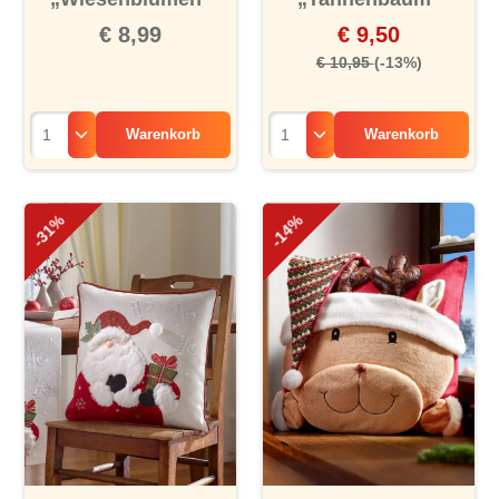
€ 8,99
€ 9,50
€ 10,95
(-13%)
Warenkorb
Warenkorb
-31%
-14%