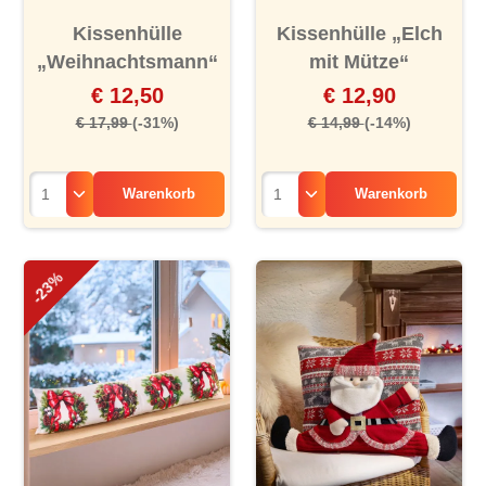
Kissenhülle
Kissenhülle „Elch
„Weihnachtsmann“
mit Mütze“
€ 12,50
€ 12,90
€ 17,99
(-31%)
€ 14,99
(-14%)
Warenkorb
Warenkorb
-23%