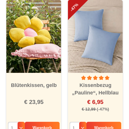
-47%
Durchschnittliche Bewertu
Blütenkissen, gelb
Kissenbezug
„Pauline“, Hellblau
€ 23,95
€ 6,95
€ 12,99
(-47%)
Warenkorb
Warenkorb