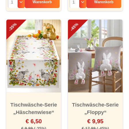
Warenkorb
Warenkorb
-35%
-45%
Tischwäsche-Serie
Tischwäsche-Serie
„Häschenwiese“
„Floppy“
€ 6,50
€ 9,95
€ 9,99
(-35%)
€ 17,99
(-45%)