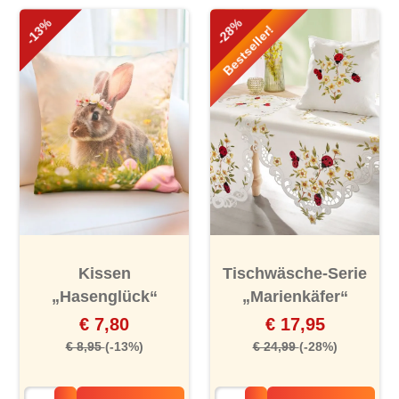
-13%
-28%
Bestseller!
Kissen
Tischwäsche-Serie
„Hasenglück“
„Marienkäfer“
€ 7,80
€ 17,95
€ 8,95
(-13%)
€ 24,99
(-28%)