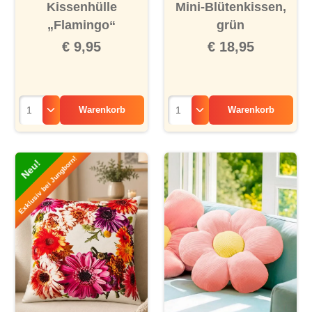
Kissenhülle
Mini-Blütenkissen,
„Flamingo“
grün
€ 9,95
€ 18,95
Warenkorb
Warenkorb
Exklusiv bei Jungborn!
Neu!