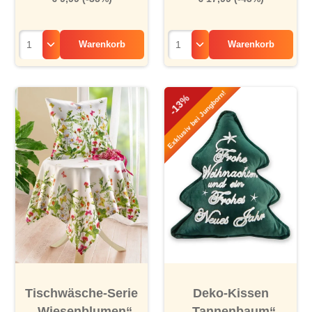
Warenkorb
Warenkorb
Exklusiv bei Jungborn!
-13%
Tischwäsche-Serie
Deko-Kissen
„Wiesenblumen“
„Tannenbaum“