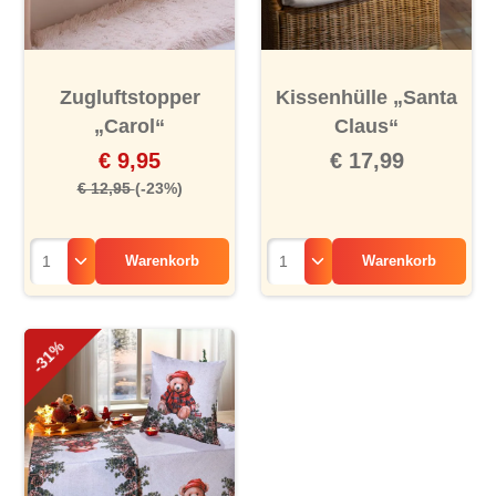
Zugluftstopper
Kissenhülle „Santa
„Carol“
Claus“
€ 9,95
€ 17,99
€ 12,95
(-23%)
Warenkorb
Warenkorb
-31%