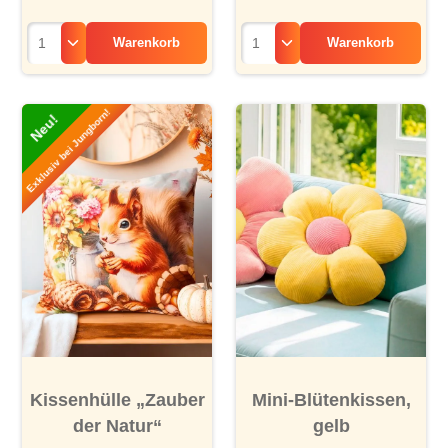
Warenkorb
Warenkorb
Exklusiv bei Jungborn!
Neu!
Kissenhülle „Zauber
Mini-Blütenkissen,
der Natur“
gelb