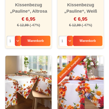
Kissenbezug
Kissenbezug
„Pauline“, Altrosa
„Pauline“, Weiß
€ 6,95
€ 6,95
€ 12,99
(-47%)
€ 12,99
(-47%)
Warenkorb
Warenkorb
Exklusiv bei Jungborn!