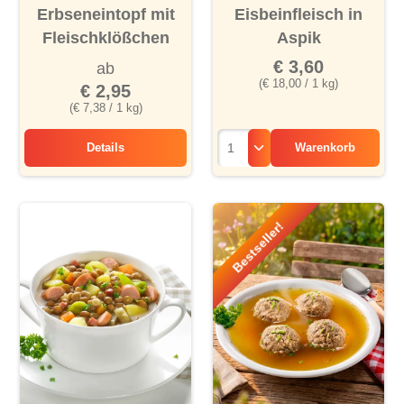
Durchschnittliche Bewertung von 4.2 von 5 Sternen
Durchschnittliche Bewertu
Erbseneintopf mit
Eisbeinfleisch in
Fleischklößchen
Aspik
€ 3,60
ab
(€ 18,00 / 1 kg)
€ 2,95
(€ 7,38 / 1 kg)
Details
Warenkorb
Erbseneintopf mit Fleischklößchen
Bestseller!