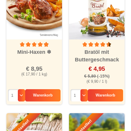
Durchschnittliche Bewertung von 4.9 von 5 Sternen
Durchschnittliche Bewertu
Mini-Haxen
❄
Bratöl mit
Buttergeschmack
€ 8,95
€ 4,95
(€ 17,90 / 1 kg)
€ 5,80
(-15%)
(€ 9,90 / 1 l)
Warenkorb
Warenkorb
Bestseller!
Bestseller!