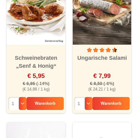
Durchschnittliche Bewertu
Schweinebraten
Ungarische Salami
„Senf & Honig“
€ 5,95
€ 7,99
€ 6,95
(-14%)
€ 8,50
(-6%)
(€ 14,88 / 1 kg)
(€ 24,21 / 1 kg)
Warenkorb
Warenkorb