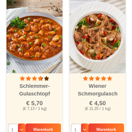
Durchschnittliche Bewertung von 3.8 von 5 Sternen
Durchschnittliche Bewertu
Schlemmer-
Wiener
Gulaschtopf
Schmorgulasch
€ 5,70
€ 4,50
(€ 7,13 / 1 kg)
(€ 11,25 / 1 kg)
Warenkorb
Warenkorb