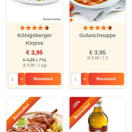
Durchschnittliche Bewertung von 4.4 von 5 Sternen
Durchschnittliche Bewertu
Königsberger
Gulaschsuppe
Klopse
€ 3,95
€ 3,95
(€ 9,88 / 1 l)
€ 4,25
(-7%)
(€ 9,88 / 1 kg)
Warenkorb
Warenkorb
-15%
Bestseller!
Bestseller!