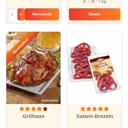
(€ 7,38 / 1 kg)
Warenkorb
Details
Hühnernudeltopf
Bestseller!
Durchschnittliche Bewertung von 4.2 von 5 Sternen
Durchschnittliche Bewertu
Grillhaxe
Salami-Brezeln