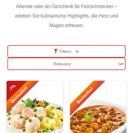
Abende oder als Geschenk für Feinschmecker –
erleben Sie kulinarische Highlights, die Herz und
Magen erfreuen.
Filtern
Sortierung
-7%
Bestseller!
Bestseller!