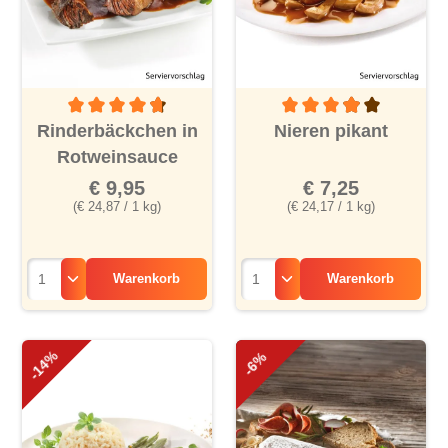
Durchschnittliche Bewertung von 4.6 von 5 Sternen
Durchschnittliche Bewertu
Rinderbäckchen in
Nieren pikant
Rotweinsauce
€ 9,95
€ 7,25
(€ 24,87 / 1 kg)
(€ 24,17 / 1 kg)
Warenkorb
Warenkorb
-14%
-6%