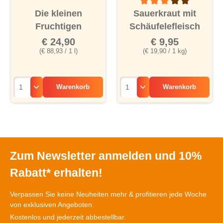
Durchschnittliche Bewertu
Die kleinen
Sauerkraut mit
Fruchtigen
Schäufelefleisch
€ 24,90
€ 9,95
(€ 88,93 / 1 l)
(€ 19,90 / 1 kg)
Warenkorb
Warenkorb
Zum Newsletter anmelden und 10%
Rabatt* erhalten!
Verpassen Sie keine Neuheiten mehr & profitieren jede Woche
von exklusiven Angeboten.
Kostenlos und jederzeit abbestellbar.