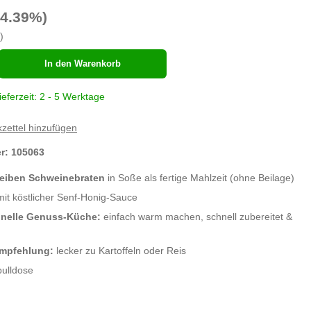
14.39%)
)
hl
In den Warenkorb
ieferzeit: 2 - 5 Werktage
zettel hinzufügen
er:
105063
heiben Schweinebraten
in Soße als fertige Mahlzeit (ohne Beilage)
it köstlicher Senf-Honig-Sauce
hnelle Genuss-Küche:
einfach warm machen, schnell zubereitet &
Empfehlung:
lecker zu Kartoffeln oder Reis
ulldose