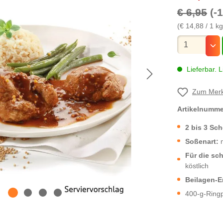
€ 6,95
(-
(€ 14,88 / 1 kg
Mengenauswa
Lieferbar. L
Zum Merk
Artikelnumm
2 bis 3 Sc
Soßenart:
m
Für die sc
köstlich
Beilagen-
400-g-Ringp