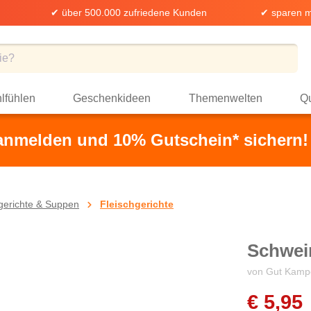
✔ über 500.000 zufriedene Kunden
✔ sparen m
lfühlen
Geschenkideen
Themenwelten
Qu
 anmelden und 10% Gutschein* sichern!
ggerichte & Suppen
Fleischgerichte
Schwei
von Gut Kamp
€ 5,95