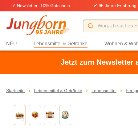
✔ Newsletter -10% Gutschein
✔ 95 Jahre Erfahrung
springen
Zur Hauptnavigation springen
NEU
Lebensmittel & Getränke
Wohnen & Woh
Jetzt zum Newsletter
Startseite
Lebensmittel & Getränke
Lebensmittel
Ferti
Bildergalerie überspringen