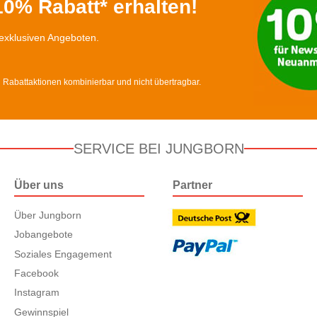
0% Rabatt* erhalten!
exklusiven Angeboten.
d Rabattaktionen kombinierbar und nicht übertragbar.
SERVICE BEI JUNGBORN
Über uns
Partner
Über Jungborn
Jobangebote
Soziales Engagement
Facebook
Instagram
Gewinnspiel