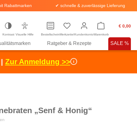
it Rabattmarken
✔ schnelle & zuverlässige Lieferung
€ 0,00
Kontrast
Visuelle Hilfe
Bestellschein
Merkzettel
Kundenkonto
Warenkorb
alitätsmarken
Ratgeber & Rezepte
SALE %
 |
Zur Anmeldung >>
nebraten „Senf & Honig“
en