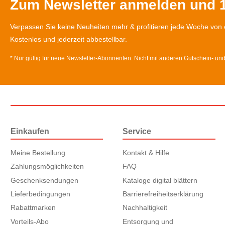
Zum Newsletter anmelden und 1
Verpassen Sie keine Neuheiten mehr & profitieren jede Woche von 
Kostenlos und jederzeit abbestellbar.
* Nur gültig für neue Newsletter-Abonnenten. Nicht mit anderen Gutschein- un
Einkaufen
Service
Meine Bestellung
Kontakt & Hilfe
Zahlungsmöglichkeiten
FAQ
Geschenksendungen
Kataloge digital blättern
Lieferbedingungen
Barrierefreiheitserklärung
Rabattmarken
Nachhaltigkeit
Vorteils-Abo
Entsorgung und