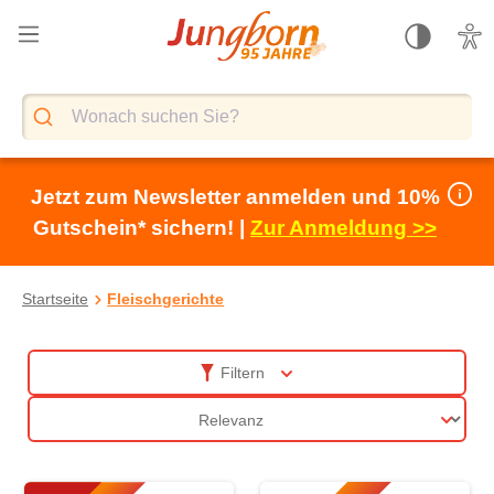
alt springen
Jetzt zum Newsletter anmelden und 10%
Gutschein* sichern! |
Zur Anmeldung >>
Startseite
Fleischgerichte
Fleischgerichte
Filtern
Sortierung