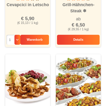
Durchschnittliche Bewertung von 3.2 von 5 Sternen
Durchschnittliche Bewertu
Cevapcici in Letscho
Grill-Hähnchen-
Steak
❄
€ 5,90
ab
(€ 15,13 / 1 kg)
€ 6,50
(€ 29,55 / 1 kg)
Warenkorb
Details
Grill-Hähnchen-Ste