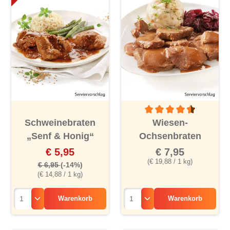
Durchschnittliche Bewertu
Schweinebraten
Wiesen-
„Senf & Honig“
Ochsenbraten
€ 5,95
€ 7,95
(€ 19,88 / 1 kg)
€ 6,95
(-14%)
(€ 14,88 / 1 kg)
Warenkorb
Warenkorb