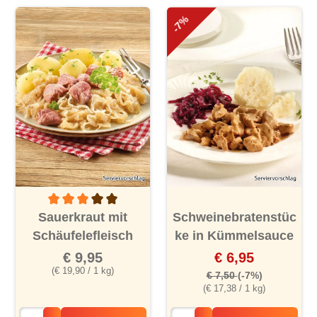
-7%
Durchschnittliche Bewertung von 3 von 5 Sternen
Sauerkraut mit
Schweinebratenstüc
Schäufelefleisch
ke in Kümmelsauce
€ 9,95
€ 6,95
(€ 19,90 / 1 kg)
€ 7,50
(-7%)
(€ 17,38 / 1 kg)