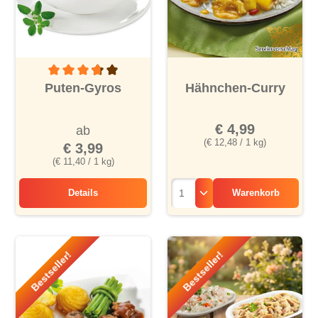
Durchschnittliche Bewertung von 3.6 von 5 Sternen
Puten-Gyros
Hähnchen-Curry
€ 4,99
ab
(€ 12,48 / 1 kg)
€ 3,99
(€ 11,40 / 1 kg)
Details
Warenkorb
Puten-Gyros
Bestseller!
Bestseller!