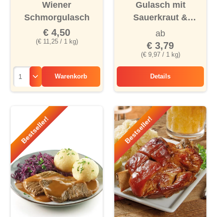
Durchschnittliche Bewertung von 5 von 5 Sternen
Durchschnittliche Bewertu
Wiener
Gulasch mit
Schmorgulasch
Sauerkraut &
Kartoffeln
€ 4,50
ab
(€ 11,25 / 1 kg)
€ 3,79
(€ 9,97 / 1 kg)
Warenkorb
Details
Gulasch mit Sauerk
Bestseller!
Bestseller!