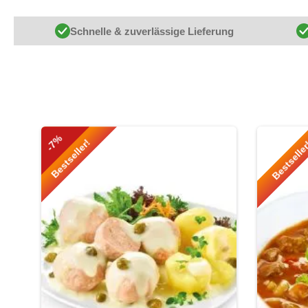
Schnelle & zuverlässige Lieferung
Produktgalerie überspringen
-7%
Bestseller!
Bestselle