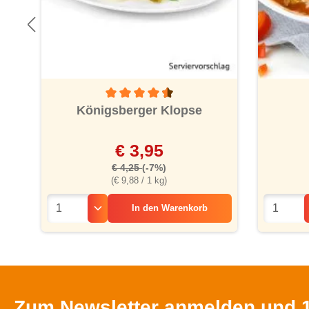
Durchschnittliche Bewertung von 4.4 von 5 St
Königsberger Klopse
€ 3,95
€ 4,25
(-7%)
(€ 9,88 / 1 kg)
In den
Warenkorb
Zum Newsletter anmelden und 1