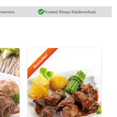
nservice
Trusted Shops Käuferschutz
Bestseller!
Be