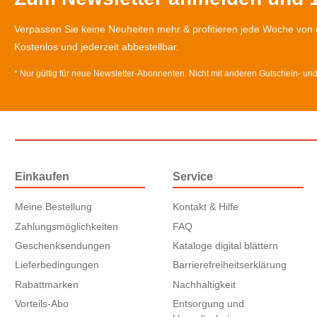
Verpassen Sie keine Neuheiten mehr & profitieren jede Woche von 
Kostenlos und jederzeit abbestellbar.
* Nur gültig für neue Newsletter-Abonnenten. Nicht mit anderen Gutschein- un
Einkaufen
Service
Meine Bestellung
Kontakt & Hilfe
Zahlungsmöglichkeiten
FAQ
Geschenksendungen
Kataloge digital blättern
Lieferbedingungen
Barrierefreiheitserklärung
Rabattmarken
Nachhaltigkeit
Vorteils-Abo
Entsorgung und