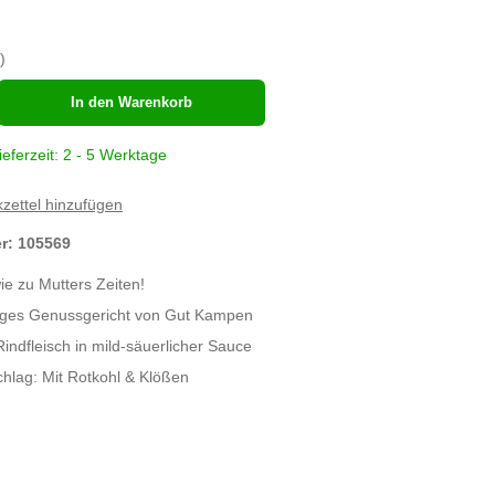
)
hl
In den Warenkorb
ieferzeit: 2 - 5 Werktage
zettel hinzufügen
er:
105569
e zu Mutters Zeiten!
ziges Genussgericht von Gut Kampen
indfleisch in mild-säuerlicher Sauce
chlag: Mit Rotkohl & Klößen