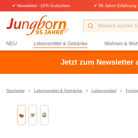
✔ Newsletter -10% Gutschein
✔ 95 Jahre Erfahrung
springen
Zur Hauptnavigation springen
NEU
Lebensmittel & Getränke
Wohnen & Woh
Jetzt zum Newsletter
Startseite
Lebensmittel & Getränke
Lebensmittel
Ferti
Bildergalerie überspringen