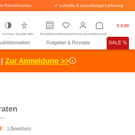
it Rabattmarken
✔ schnelle & zuverlässige Lieferung
€ 0,00
Kontrast
Visuelle Hilfe
Bestellschein
Merkzettel
Kundenkonto
Warenkorb
alitätsmarken
Ratgeber & Rezepte
SALE %
 |
Zur Anmeldung >>
raten
en
1 Bewertung
che Bewertung von 5 von 5 Sternen