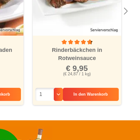
 Bewertung von 4.2 von 5 Sternen
Durchschnittliche Bewertung von 4.6 vo
laden
Rinderbäckchen in
Rotweinsauce
€ 9,95
(€ 24,87 / 1 kg)
nkorb
In den
Warenkorb