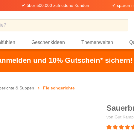
✔ über 500.000 zufriedene Kunden
✔ sparen m
lfühlen
Geschenkideen
Themenwelten
Qu
 anmelden und 10% Gutschein* sichern!
ggerichte & Suppen
Fleischgerichte
Sauerb
von Gut Kamp
Durchschnittli