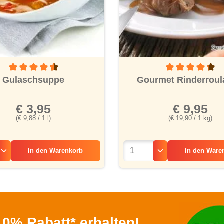
ernen
Durchschnittliche Bewertung von 4.4 von 5 Sternen
Durchschnittliche
Gulaschsuppe
Gourmet Rinderrou
€ 3,95
€ 9,95
(€ 9,88 / 1 l)
(€ 19,90 / 1 kg)
In den
Warenkorb
In den
Ware
0% Rabatt* erhalten!