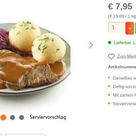
€ 7,95
(€ 19,88 / 1 kg
Mengenauswa
Lieferbar. L
Zum Merk
Artikelnumm
Genießen wi
Deftig-wür
Mit zartem R
Serviervors