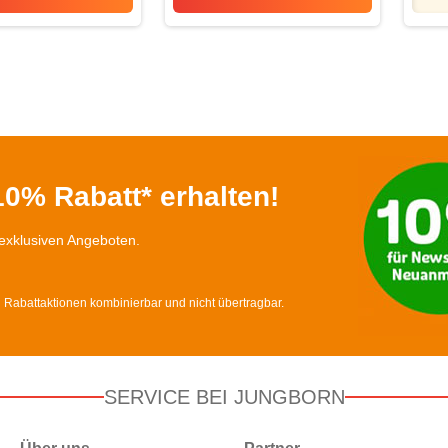
Siegerrebe Qualitätswein
Lotti’s Sauce Hollandaise
0% Rabatt* erhalten!
exklusiven Angeboten.
d Rabattaktionen kombinierbar und nicht übertragbar.
SERVICE BEI JUNGBORN