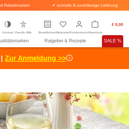
it Rabattmarken
✔ schnelle & zuverlässige Lieferung
€ 0,00
Kontrast
Visuelle Hilfe
Bestellschein
Merkzettel
Kundenkonto
Warenkorb
alitätsmarken
Ratgeber & Rezepte
SALE %
 |
Zur Anmeldung >>