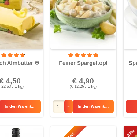
rchschnittliche Bewertung von 4.6 von 5 Sternen
Durchschnittliche Bewertung von 5 
ch Almbutter
❄
Feiner Spargeltopf
Sp
€ 4,50
€ 4,90
 22,50 / 1 kg)
(€ 12,25 / 1 kg)
In den
Warenkorb
In den
Warenkorb
-33%