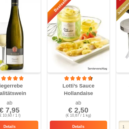
Jubiläum
Bestseller!
rchschnittliche Bewertung von 5 von 5 Sternen
Durchschnittliche Bewertung von 4.
iegerrebe
Lotti’s Sauce
alitätswein
Hollandaise
ab
ab
€ 7,95
€ 2,50
€ 10,60 / 1 l)
(€ 10,87 / 1 kg)
Details
Details