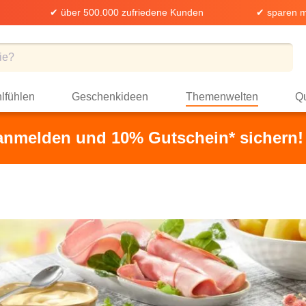
✔ über 500.000 zufriedene Kunden
✔ sparen m
lfühlen
Geschenkideen
Themenwelten
Qu
 anmelden und 10% Gutschein* sichern!