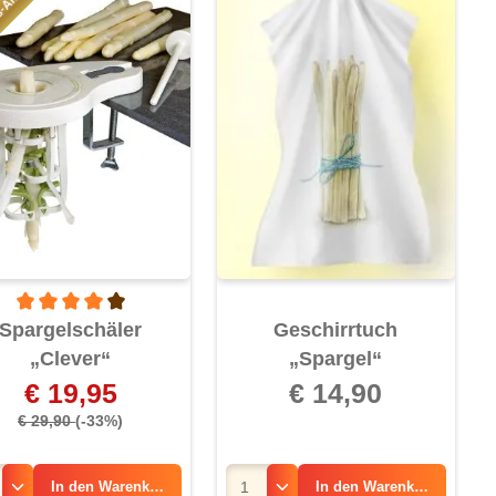
s-Angebot!
6 von 5 Sternen
Durchschnittliche Bewertung von 4 von 5 Sternen
Spargelschäler
Geschirrtuch
„Clever“
„Spargel“
€ 19,95
€ 14,90
€ 29,90
(-33%)
In den
Warenkorb
In den
Warenkorb