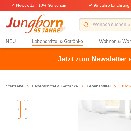
✔ Newsletter -10% Gutschein
✔ 95 Jahre Erfahrung
springen
Zur Hauptnavigation springen
NEU
Lebensmittel & Getränke
Wohnen & Woh
Jetzt zum Newsletter
Startseite
Lebensmittel & Getränke
Lebensmittel
Früch
Bildergalerie überspringen