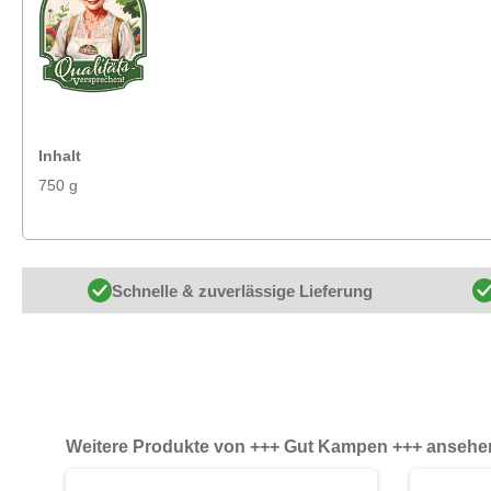
Inhalt
750 g
Schnelle & zuverlässige Lieferung
Produktgalerie überspringen
Weitere Produkte von +++ Gut Kampen +++ ansehe