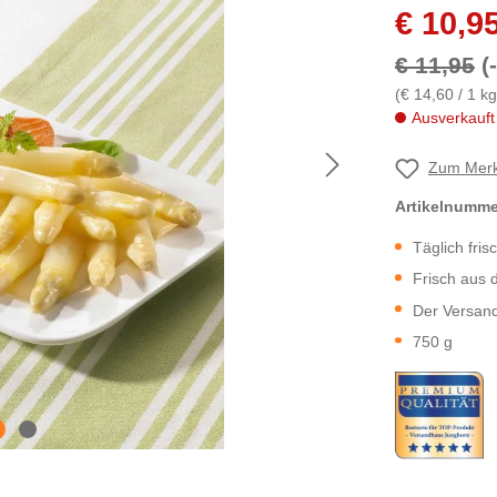
€ 10,9
€ 11,95
(
(€ 14,60 / 1 kg
Ausverkauft
Zum Merk
Artikelnumm
Täglich fri
Frisch aus 
Der Versand
750 g