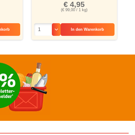
€ 4,95
(€ 99,00 / 1 kg)
nkorb
In den
Warenkorb