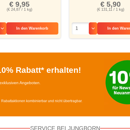
€ 9,95
€ 5,90
(€ 24,87 / 1 kg)
(€ 131,11 / 1 kg)
In den
Warenkorb
In den
Ware
0% Rabatt* erhalten!
exklusiven Angeboten.
d Rabattaktionen kombinierbar und nicht übertragbar.
SERVICE BEI JUNGBORN