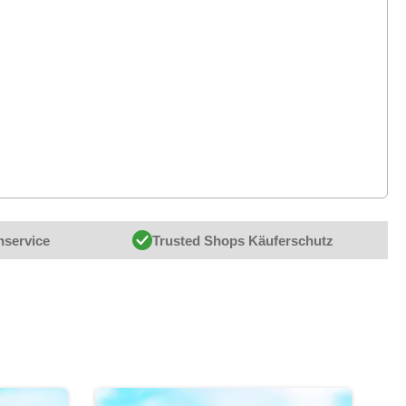
nservice
Trusted Shops Käuferschutz