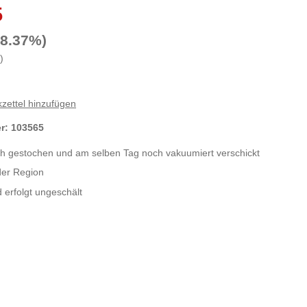
5
-8.37%)
)
zettel hinzufügen
er:
103565
sch gestochen und am selben Tag noch vakuumiert verschickt
der Region
 erfolgt ungeschält