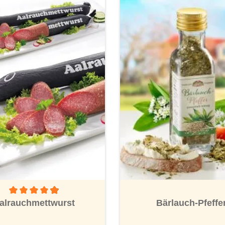
Durchschnittliche Bewertung von 4.8 von 5 Sternen
nen
alrauchmettwurst
Bärlauch-Pfeffe