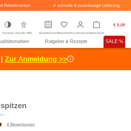
it Rabattmarken
✔ schnelle & zuverlässige Lieferung
€ 0,00
Kontrast
Visuelle Hilfe
Bestellschein
Merkzettel
Kundenkonto
Warenkorb
alitätsmarken
Ratgeber & Rezepte
SALE %
 |
Zur Anmeldung >>
spitzen
en
4 Bewertungen
che Bewertung von 4.1 von 5 Sternen