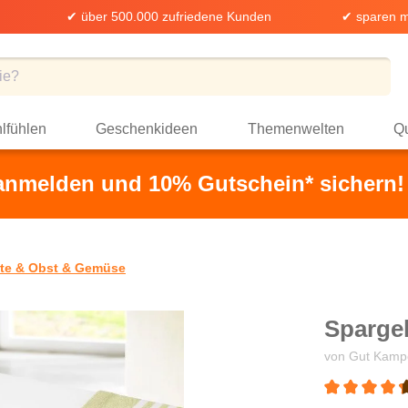
✔ über 500.000 zufriedene Kunden
✔ sparen m
lfühlen
Geschenkideen
Themenwelten
Qu
 anmelden und 10% Gutschein* sichern!
te & Obst & Gemüse
Spargel
von Gut Kamp
Durchschnittli