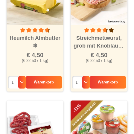
Durchschnittliche Bewertung von 4.6 von 5 Sternen
Durchschnittliche Bewertu
Heumilch Almbutter
Streichmettwurst,
❄
grob mit Knoblauch
❄
€ 4,50
€ 4,50
(€ 22,50 / 1 kg)
(€ 22,50 / 1 kg)
Warenkorb
Warenkorb
Jubiläums-Angebot!
-11%