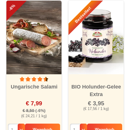
-6%
Bestseller!
Durchschnittliche Bewertung von 4.5 von 5 Sternen
Ungarische Salami
BIO Holunder-Gelee
Extra
€ 7,99
€ 3,95
(€ 17,56 / 1 kg)
€ 8,50
(-6%)
(€ 24,21 / 1 kg)
Warenkorb
Warenkorb