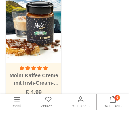
Durchschnittliche Bewertung von 5 von 5 Sternen
Moin! Kaffee Creme
mit Irish-Cream-
Likör
€ 4,99
(€ 24,95 / 1 kg)
0
Menü
Merkzettel
Mein Konto
Warenkorb
Warenkorb