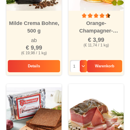
Durchschnittliche Bewertu
Milde Crema Bohne,
Orange-
500 g
Champagner-
Marmelade
€ 3,99
ab
(€ 11,74 / 1 kg)
€ 9,99
(€ 19,98 / 1 kg)
Details
Warenkorb
Milde Crema Bohne, 500 g