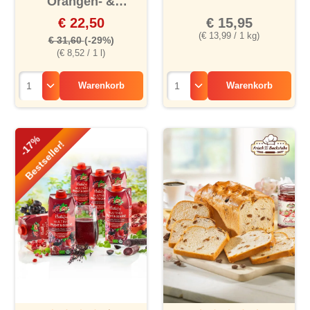
Orangen- &
Acerolasaft, 8er
€ 22,50
€ 15,95
(€ 13,99 / 1 kg)
€ 31,60
(-29%)
(€ 8,52 / 1 l)
Warenkorb
Warenkorb
-17%
Bestseller!