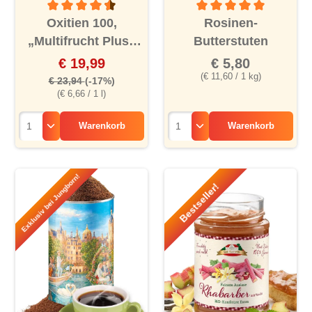
Durchschnittliche Bewertung von 4.5 von 5 Sternen
Durchschnittliche Bewertu
Oxitien 100,
Rosinen-
„Multifrucht Plus“
Butterstuten
Bio-Saft, 6er
€ 19,99
€ 5,80
(€ 11,60 / 1 kg)
€ 23,94
(-17%)
(€ 6,66 / 1 l)
Warenkorb
Warenkorb
Exklusiv bei Jungborn!
Bestseller!