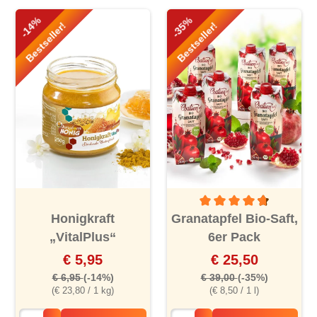
-14%
-35%
Bestseller!
Bestseller!
Durchschnittliche Bewertu
Honigkraft
Granatapfel Bio-Saft,
„VitalPlus“
6er Pack
€ 5,95
€ 25,50
€ 6,95
(-14%)
€ 39,00
(-35%)
(€ 23,80 / 1 kg)
(€ 8,50 / 1 l)