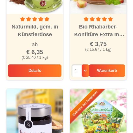
Durchschnittliche Bewertung von 5 von 5 Sternen
Durchschnittliche Bewertu
Naturmild, gem. in
Bio Rhabarber-
Künstlerdose
Konfitüre Extra mit
Vanille
€ 3,75
ab
(€ 16,67 / 1 kg)
€ 6,35
(€ 25,40 / 1 kg)
Details
Warenkorb
Naturmild, gem. in Künstlerdose
Exklusiv bei Jungborn!