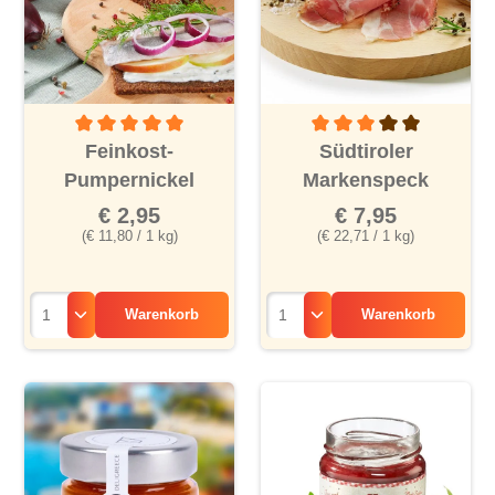
Durchschnittliche Bewertung von 5 von 5 Sternen
Durchschnittliche Bewertu
Feinkost-
Südtiroler
Pumpernickel
Markenspeck
€ 2,95
€ 7,95
(€ 11,80 / 1 kg)
(€ 22,71 / 1 kg)
Warenkorb
Warenkorb