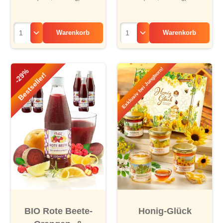
Warenkorb
Warenkorb
Exklusiv bei Jungborn!
-29%
Bestseller!
BIO Rote Beete-
Honig-Glück