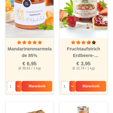
Durchschnittliche Bewertung von 5 von 5 Sternen
Durchschnittliche Bewertu
Mandarinenmarmela
Fruchtaufstrich
de 85%
Erdbeere-
Waldmeister
€ 6,95
€ 3,95
(€ 38,61 / 1 kg)
(€ 12,74 / 1 kg)
Warenkorb
Warenkorb