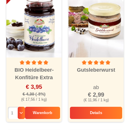
Durchschnittliche Bewertung von 5 von 5 Sternen
Durchschnittliche Bewertu
BIO Heidelbeer-
Gutsleberwurst
Konfitüre Extra
€ 3,95
ab
€ 2,99
€ 4,30
(-8%)
(€ 17,56 / 1 kg)
(€ 11,96 / 1 kg)
Warenkorb
Details
Gutsleberwurst