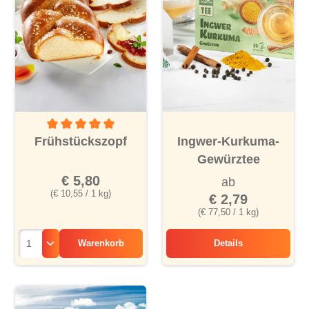
Durchschnittliche Bewertung von 5 von 5 Sternen
Frühstückszopf
Ingwer-Kurkuma-
Gewürztee
€ 5,80
ab
(€ 10,55 / 1 kg)
€ 2,79
(€ 77,50 / 1 kg)
Warenkorb
Details
Ingwer-Kurkuma-G