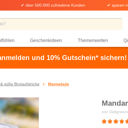
✔ über 500.000 zufriedene Kunden
✔ sparen m
lfühlen
Geschenkideen
Themenwelten
Qu
 anmelden und 10% Gutschein* sichern!
& süße Brotaufstriche
Marmelade
Mandar
von Deligreec
Durchschnittli