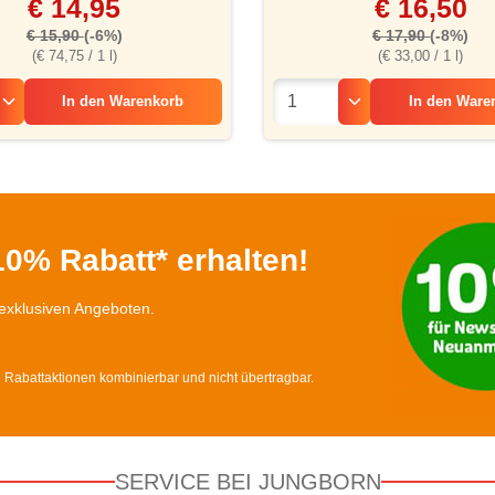
€ 14,95
€ 16,50
€ 15,90
(-6%)
€ 17,90
(-8%)
(€ 74,75 / 1 l)
(€ 33,00 / 1 l)
In den
Warenkorb
In den
Ware
0% Rabatt* erhalten!
exklusiven Angeboten.
d Rabattaktionen kombinierbar und nicht übertragbar.
SERVICE BEI JUNGBORN