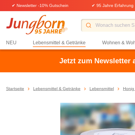
✔ Newsletter -10% Gutschein
✔ 95 Jahre Erfahrung
springen
Zur Hauptnavigation springen
NEU
Lebensmittel & Getränke
Wohnen & Woh
Jetzt zum Newsletter
Startseite
Lebensmittel & Getränke
Lebensmittel
Honig 
Bildergalerie überspringen