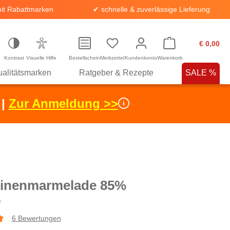
it Rabattmarken
✔ schnelle & zuverlässige Lieferung
€ 0,00
Kontrast
Visuelle Hilfe
Bestellschein
Merkzettel
Kundenkonto
Warenkorb
alitätsmarken
Ratgeber & Rezepte
SALE %
 |
Zur Anmeldung >>
inenmarmelade 85%
e
6 Bewertungen
che Bewertung von 5 von 5 Sternen