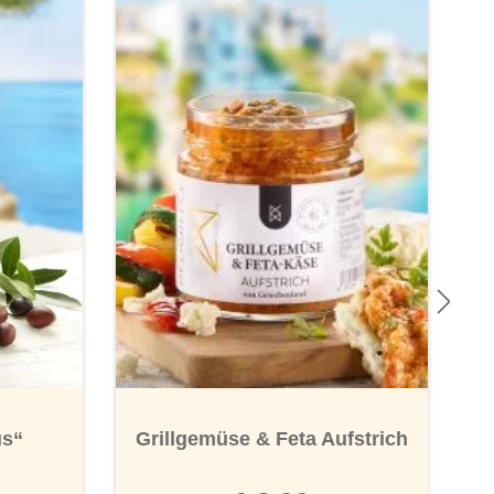
us“
Grillgemüse & Feta Aufstrich
R