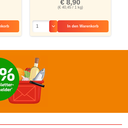
€ 8,90
(€ 40,45 / 1 kg)
nkorb
In den
Warenkorb