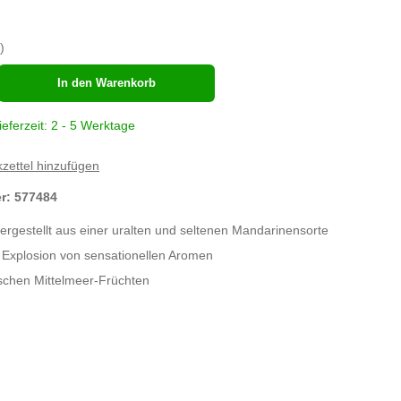
)
hl
In den Warenkorb
ieferzeit: 2 - 5 Werktage
zettel hinzufügen
er:
577484
rgestellt aus einer uralten und seltenen Mandarinensorte
e Explosion von sensationellen Aromen
schen Mittelmeer-Früchten