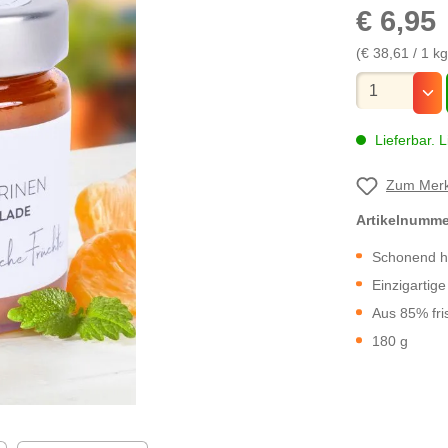
€ 6,95
(€ 38,61 / 1 kg
Mengenauswa
Lieferbar. L
Zum Merk
Artikelnumm
Schonend he
Einzigartig
Aus 85% fri
180 g