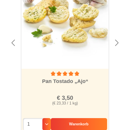
Durchschnittliche Bewertung von 5 von 5 S
Pan Tostado „Ajo“
€ 3,50
(€ 23,33 / 1 kg)
Warenkorb
alisierbar