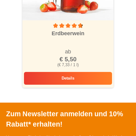
Durchschnittliche Bewertung von 4.6 von 5
Erdbeerwein
ab
€ 5,50
(€ 7,33 / 1 l)
Details
Erdbeerwein
Zum Newsletter anmelden und 10%
Rabatt* erhalten!