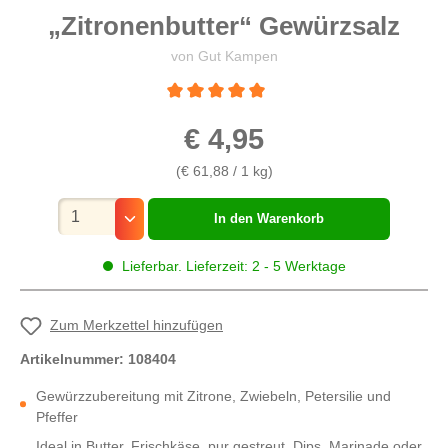
„Zitronenbutter“ Gewürzsalz
von Gut Kampen
Durchschnittliche Bewertung von 5 von 5 St
€ 4,95
(€ 61,88 / 1 kg)
Mengenauswahl
In den Warenkorb
Lieferbar. Lieferzeit: 2 - 5 Werktage
Zum Merkzettel hinzufügen
Artikelnummer:
108404
Gewürzzubereitung mit Zitrone, Zwiebeln, Petersilie und
Pfeffer
Ideal in Butter, Frischkäse, pur gestreut, Dips, Marinade oder