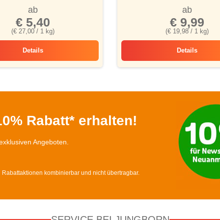
ab
ab
€ 5,40
€ 9,99
(€ 27,00 / 1 kg)
(€ 19,98 / 1 kg)
Details
Details
Kaffee „Primero“
Espresso C
0% Rabatt* erhalten!
exklusiven Angeboten.
d Rabattaktionen kombinierbar und nicht übertragbar.
SERVICE BEI JUNGBORN