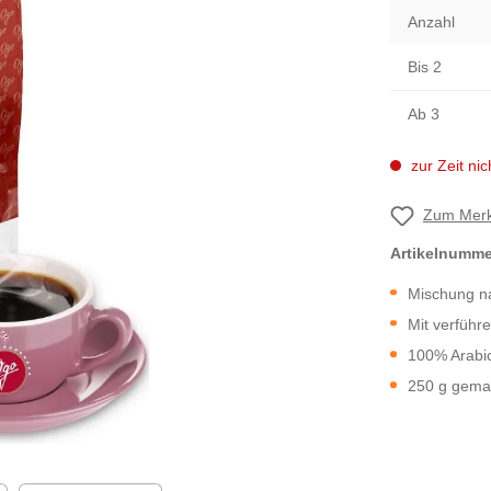
Anzahl
Bis
2
Ab
3
zur Zeit nich
Zum Merk
Artikelnumm
Mischung na
Mit verführ
100% Arabi
250 g gema