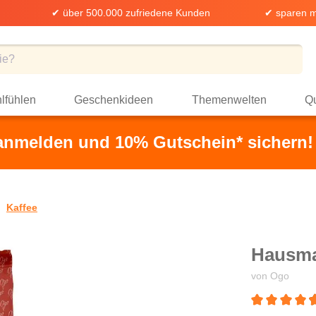
✔ über 500.000 zufriedene Kunden
✔ sparen m
lfühlen
Geschenkideen
Themenwelten
Qu
 anmelden und 10% Gutschein* sichern!
Kaffee
Hausma
von Ogo
Durchschnittli