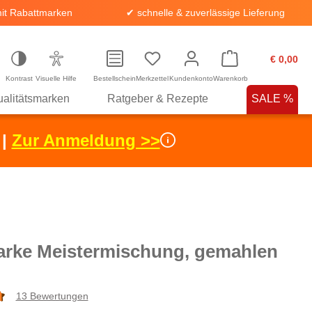
it Rabattmarken
✔ schnelle & zuverlässige Lieferung
€ 0,00
Kontrast
Visuelle Hilfe
Bestellschein
Merkzettel
Kundenkonto
Warenkorb
alitätsmarken
Ratgeber & Rezepte
SALE %
 |
Zur Anmeldung >>
rke Meistermischung, gemahlen
13 Bewertungen
che Bewertung von 4.7 von 5 Sternen