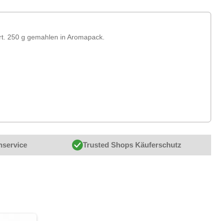
ert. 250 g gemahlen in Aromapack.
nservice
Trusted Shops Käuferschutz