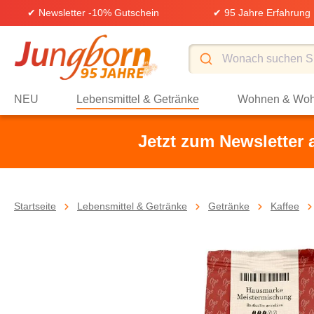
✔ Newsletter -10% Gutschein
✔ 95 Jahre Erfahrung
springen
Zur Hauptnavigation springen
NEU
Lebensmittel & Getränke
Wohnen & Woh
Jetzt zum Newsletter
Startseite
Lebensmittel & Getränke
Getränke
Kaffee
Bildergalerie überspringen