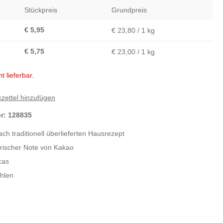
Stückpreis
Grundpreis
€ 5,95
€ 23,80 / 1 kg
€ 5,75
€ 23,00 / 1 kg
t lieferbar.
zettel hinzufügen
er:
128835
ch traditionell überlieferten Hausrezept
erischer Note von Kakao
cas
hlen