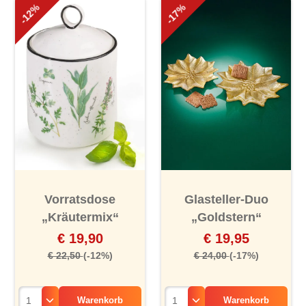
-12%
-17%
Vorratsdose
Glasteller-Duo
„Kräutermix“
„Goldstern“
€ 19,90
€ 19,95
€ 22,50
(-12%)
€ 24,00
(-17%)
Warenkorb
Warenkorb