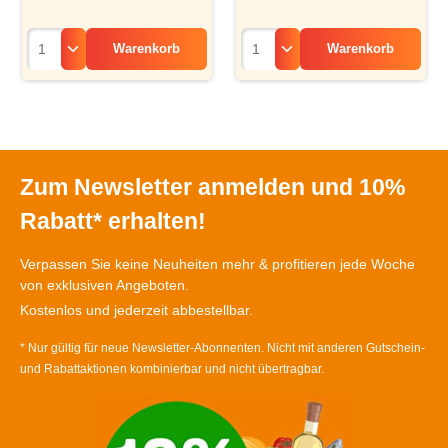
Warenkorb
Warenkorb
Zum Newsletter anmelden und 10%
Rabatt* erhalten!
Verpassen Sie keine Neuheiten mehr & profitieren jede Woche
von exklusiven Angeboten.
Kostenlos und jederzeit abbestellbar.
* Nur gültig für neue Newsletter-Abonnenten. Nicht mit anderen Gutschein-
und Rabattaktionen kombinierbar und nicht übertragbar.