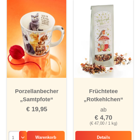
Porzellanbecher
Früchtetee
„Samtpfote“
„Rotkehlchen“
€ 19,95
ab
€ 4,70
(€ 47,00 / 1 kg)
Warenkorb
Details