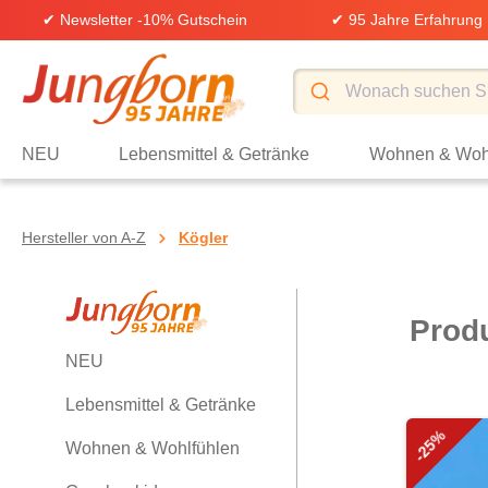
✔ Newsletter -10% Gutschein
✔ 95 Jahre Erfahrung
springen
Zur Hauptnavigation springen
NEU
Lebensmittel & Getränke
Wohnen & Woh
Hersteller von A-Z
Kögler
Prod
NEU
Lebensmittel & Getränke
-25%
Wohnen & Wohlfühlen