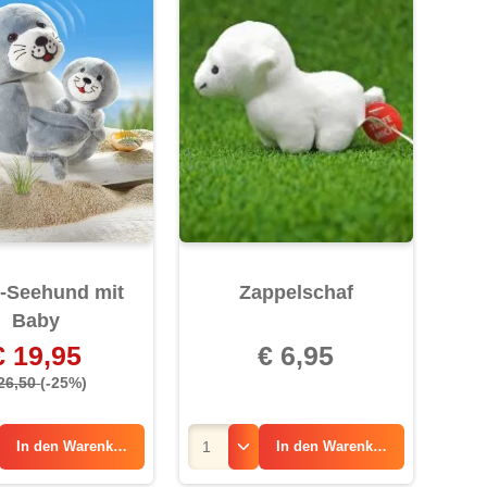
-Seehund mit
Zappelschaf
Baby
€ 19,95
€ 6,95
 26,50
(-25%)
In den
Warenkorb
In den
Warenkorb