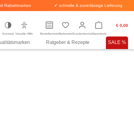
it Rabattmarken
✔ schnelle & zuverlässige Lieferung
€ 0,00
Kontrast
Visuelle Hilfe
Bestellschein
Merkzettel
Kundenkonto
Warenkorb
alitätsmarken
Ratgeber & Rezepte
SALE %