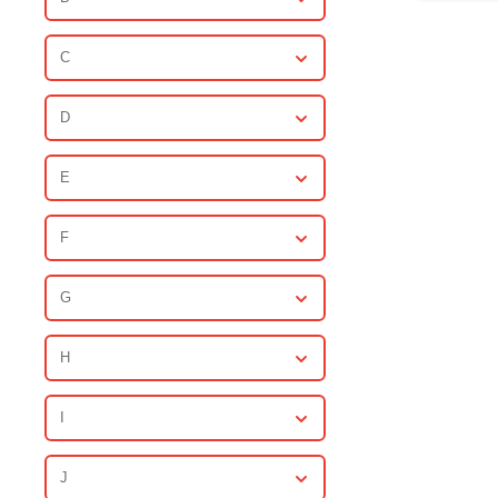
C
D
E
F
G
H
I
J