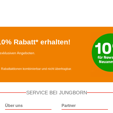
0% Rabatt* erhalten!
exklusiven Angeboten.
d Rabattaktionen kombinierbar und nicht übertragbar.
SERVICE BEI JUNGBORN
Über uns
Partner