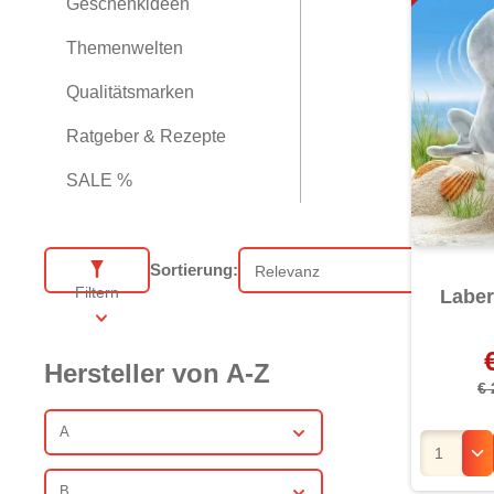
Geschenkideen
Themenwelten
Qualitätsmarken
Ratgeber & Rezepte
SALE %
Sortierung:
Sortierung
Filtern
Laber
Hersteller von A-Z
€
A
B