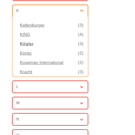
K
Katlenburger
(3)
KING
(4)
Kögler
(3)
Könitz
(2)
Koopman International
(2)
Kracht
(3)
Krüger & Gregoriades
(3)
L
M
N