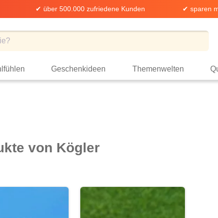
✔ über 500.000 zufriedene Kunden
✔ sparen m
lfühlen
Geschenkideen
Themenwelten
Qu
ukte von Kögler