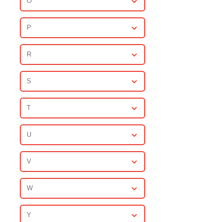
O
P
R
S
T
U
V
W
Y