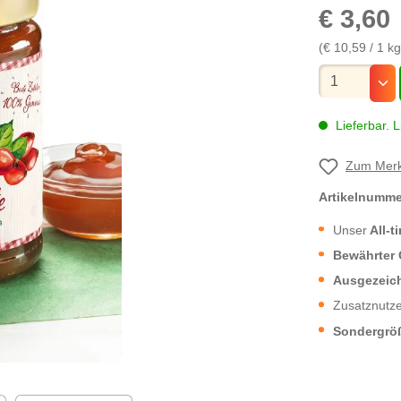
€ 3,60
(€ 10,59 / 1 kg
Mengenauswa
Lieferbar. L
Zum Merk
Artikelnumm
Unser
All-t
Bewährter
Ausgezeic
Zusatznutze
Sondergrö