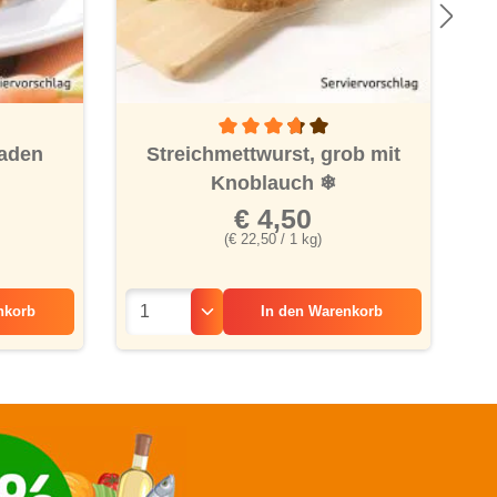
 Bewertung von 4.2 von 5 Sternen
Durchschnittliche Bewertung von 3.6 vo
laden
Streichmettwurst, grob mit
Knoblauch
❄
€ 4,50
(€ 22,50 / 1 kg)
nkorb
In den
Warenkorb