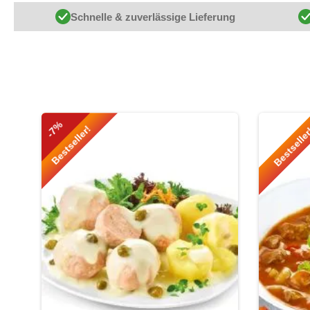
Schnelle & zuverlässige Lieferung
Produktgalerie überspringen
-7%
Bestseller!
Bestselle