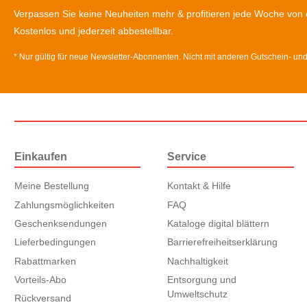
Verpassen Sie keine Neuheiten mehr & profitieren jede Woche von 
Kostenlos und jederzeit abbestellbar.
* Nur gültig für neue Newsletter-Abonnenten. Nicht mit anderen Gutschein- un
Einkaufen
Service
Meine Bestellung
Kontakt & Hilfe
Zahlungsmöglichkeiten
FAQ
Geschenksendungen
Kataloge digital blättern
Lieferbedingungen
Barrierefreiheitserklärung
Rabattmarken
Nachhaltigkeit
Vorteils-Abo
Entsorgung und
Umweltschutz
Rückversand