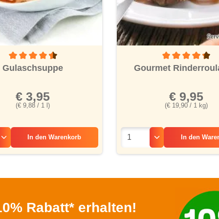
ernen
Durchschnittliche Bewertung von 4.4 von 5 Sternen
Durchschnittliche
Gulaschsuppe
Gourmet Rinderrou
€ 3,95
€ 9,95
(€ 9,88 / 1 l)
(€ 19,90 / 1 kg)
In den
Warenkorb
In den
Ware
0% Rabatt* erhalten!