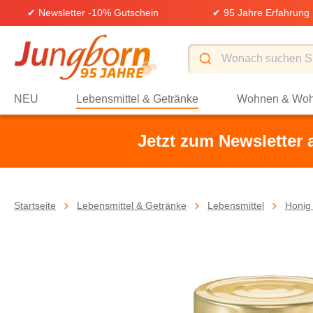
✔ Newsletter -10% Gutschein
✔ 95 Jahre Erfahrung
springen
Zur Hauptnavigation springen
NEU
Lebensmittel & Getränke
Wohnen & Woh
Jetzt zum Newsletter
Startseite
Lebensmittel & Getränke
Lebensmittel
Honig 
Bildergalerie überspringen