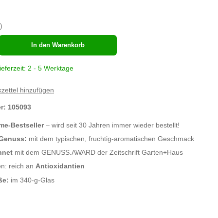
)
hl
In den Warenkorb
ieferzeit: 2 - 5 Werktage
zettel hinzufügen
er:
105093
ime-Bestseller
– wird seit 30 Jahren immer wieder bestellt!
 Genuss:
mit dem typischen, fruchtig-aromatischen Geschmack
hnet
mit dem GENUSS.AWARD der Zeitschrift Garten+Haus
n: reich an
Antioxidantien
ße:
im 340-g-Glas