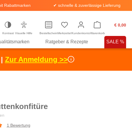
it Rabattmarken
✔ schnelle & zuverlässige Lieferung
€ 0,00
Kontrast
Visuelle Hilfe
Bestellschein
Merkzettel
Kundenkonto
Warenkorb
alitätsmarken
Ratgeber & Rezepte
SALE %
 |
Zur Anmeldung >>
ttenkonfitüre
en
1 Bewertung
che Bewertung von 5 von 5 Sternen