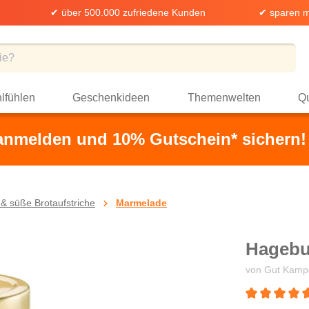
✔ über 500.000 zufriedene Kunden
✔ sparen m
lfühlen
Geschenkideen
Themenwelten
Qu
 anmelden und 10% Gutschein* sichern!
& süße Brotaufstriche
Marmelade
Hagebu
von Gut Kamp
Durchschnittli