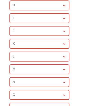
H
I
J
K
L
M
N
O