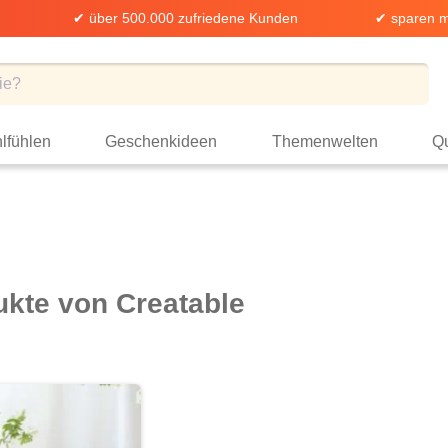
✔ über 500.000 zufriedene Kunden
✔ sparen m
lfühlen
Geschenkideen
Themenwelten
Qu
ukte von Creatable