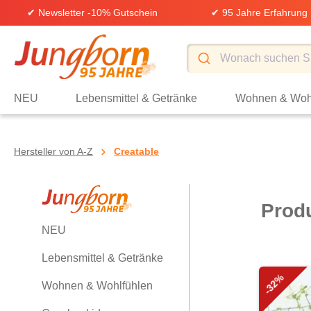
✔ Newsletter -10% Gutschein
✔ 95 Jahre Erfahrung
springen
Zur Hauptnavigation springen
NEU
Lebensmittel & Getränke
Wohnen & Woh
Hersteller von A-Z
Creatable
Prod
NEU
Lebensmittel & Getränke
-32%
Wohnen & Wohlfühlen