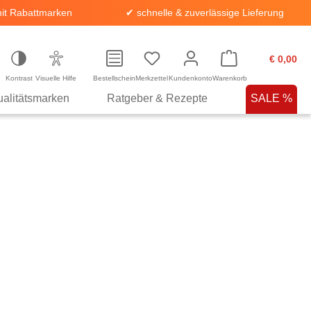
it Rabattmarken
✔ schnelle & zuverlässige Lieferung
€ 0,00
Kontrast
Visuelle Hilfe
Bestellschein
Merkzettel
Kundenkonto
Warenkorb
alitätsmarken
Ratgeber & Rezepte
SALE %