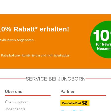
0% Rabatt* erhalten!
exklusiven Angeboten.
d Rabattaktionen kombinierbar und nicht übertragbar.
SERVICE BEI JUNGBORN
Über uns
Partner
Über Jungborn
Jobangebote