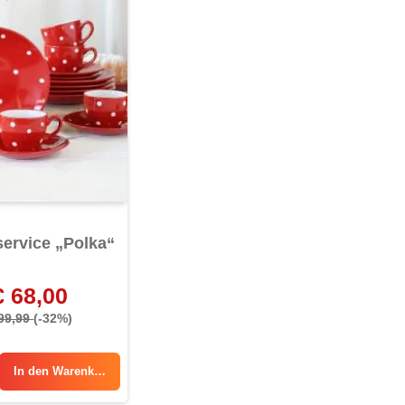
service „Polka“
€ 68,00
 99,99
(-32%)
In den
Warenkorb