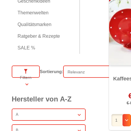
Geschenkideen
Themenwelten
Qualitätsmarken
Ratgeber & Rezepte
SALE %
Sortierung:
Sortierung
Filtern
Kaffee
Hersteller von A-Z
€
A
B