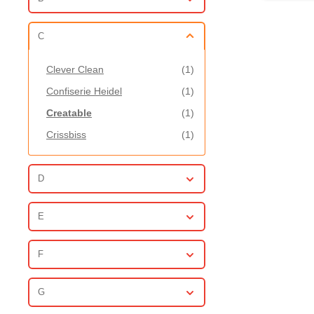
C
Clever Clean
(1)
Confiserie Heidel
(1)
Creatable
(1)
Crissbiss
(1)
D
E
F
G