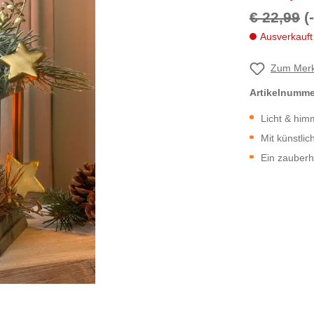
€ 22,99
(
Ausverkauft
Zum Merk
Artikelnumm
Licht & him
Mit künstli
Ein zauberha