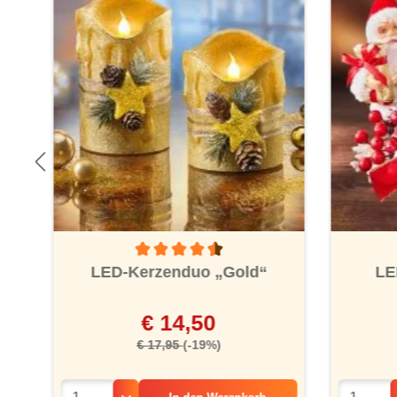
Durchschnittliche Bewertung von 4.5 von 5 St
k“
LED-Kerzenduo „Gold“
LE
€ 14,50
€ 17,95
(-19%)