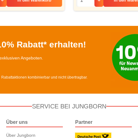
In den
Ware
In den
Warenkorb
0% Rabatt* erhalten!
exklusiven Angeboten.
d Rabattaktionen kombinierbar und nicht übertragbar.
SERVICE BEI JUNGBORN
Über uns
Partner
Über Jungborn