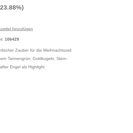
-23.88%)
zettel hinzufügen
er:
106429
mlischer Zauber für die Weihnachtszeit
chem Tannengrün, Goldkugeln, Stern
fter Engel als Highlight