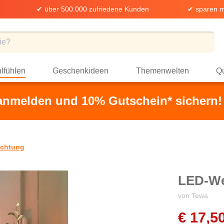
✔ über 500.000 zufriedene Kunden
✔ sparen m
lfühlen
Geschenkideen
Themenwelten
Qu
 anmelden und 10% Gutschein* sichern!
uchtung
LED-We
von Tewa
€ 17,5