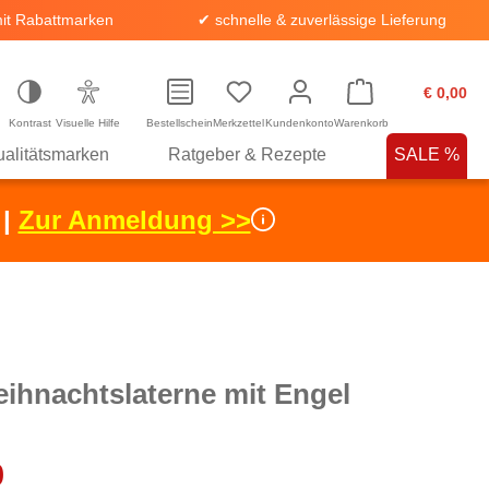
it Rabattmarken
✔ schnelle & zuverlässige Lieferung
€ 0,00
Kontrast
Visuelle Hilfe
Bestellschein
Merkzettel
Kundenkonto
Warenkorb
alitätsmarken
Ratgeber & Rezepte
SALE %
 |
Zur Anmeldung >>
ihnachtslaterne mit Engel
0