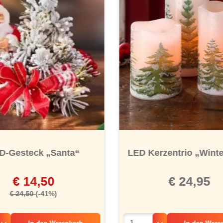
ernen
LED Kerzentrio „Wint
D-Gesteck „Santa“
€ 24,95
€ 14,50
€ 24,50
(-41%)