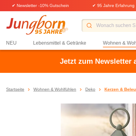
✔ Newsletter -10% Gutschein
✔ 95 Jahre Erfahrung
springen
Zur Hauptnavigation springen
NEU
Lebensmittel & Getränke
Wohnen & Woh
Jetzt zum Newsletter
Startseite
Wohnen & Wohlfühlen
Deko
Kerzen & Bele
Bildergalerie überspringen