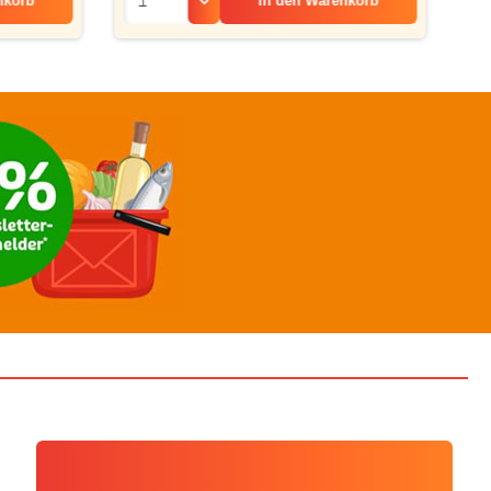
nkorb
In den
Warenkorb