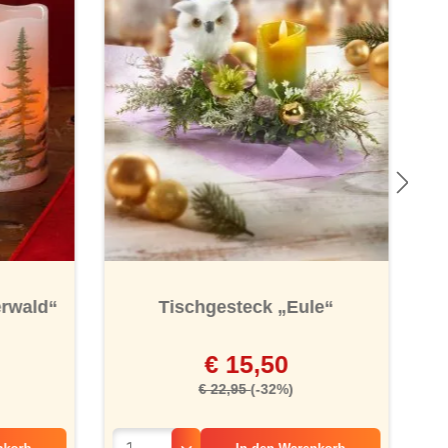
erwald“
Tischgesteck „Eule“
€ 15,50
€ 22,95
(-32%)