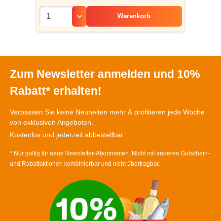
Warenkorb
Zum Newsletter anmelden und 10%
Rabatt* erhalten!
Verpassen Sie keine Neuheiten mehr & profitieren jede Woche
von exklusiven Angeboten.
Kostenlos und jederzeit abbestellbar.
* Nur gültig für neue Newsletter-Abonnenten. Nicht mit anderen Gutschein-
und Rabattaktionen kombinierbar und nicht übertragbar.