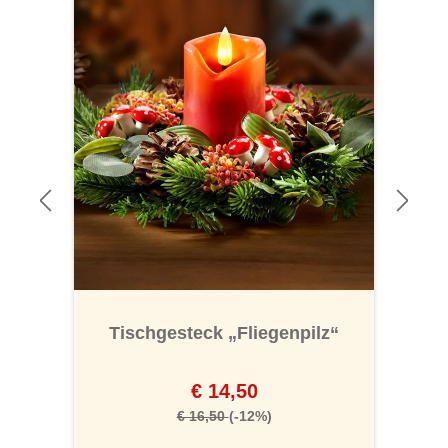
Tischgesteck „Fliegenpilz“
€ 14,50
€ 16,50
(-12%)