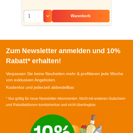
Warenkorb
Zum Newsletter anmelden und 10%
Rabatt* erhalten!
Verpassen Sie keine Neuheiten mehr & profitieren jede Woche
von exklusiven Angeboten.
Kostenlos und jederzeit abbestellbar.
* Nur gültig für neue Newsletter-Abonnenten. Nicht mit anderen Gutschein-
und Rabattaktionen kombinierbar und nicht übertragbar.