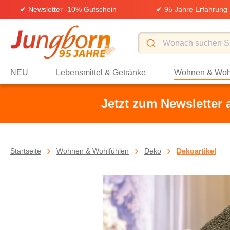
✔ Newsletter -10% Gutschein
✔ 95 Jahre Erfahrung
springen
Zur Hauptnavigation springen
NEU
Lebensmittel & Getränke
Wohnen & Woh
Jetzt zum Newsletter
Startseite
Wohnen & Wohlfühlen
Deko
Dekoartikel
Bildergalerie überspringen