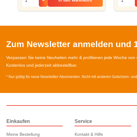
In den
Warenkorb
Zum Newsletter anmelden und 1
Verpassen Sie keine Neuheiten mehr & profitieren jede Woche von 
Kostenlos und jederzeit abbestellbar.
* Nur gültig für neue Newsletter-Abonnenten. Nicht mit anderen Gutschein- un
Einkaufen
Service
Meine Bestellung
Kontakt & Hilfe