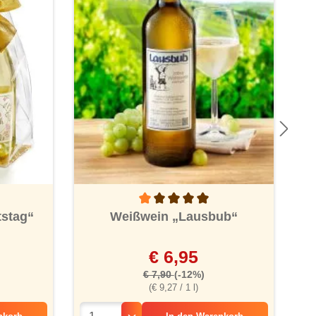
Durchschnittliche Bewertung von 1 von
tstag“
Weißwein „Lausbub“
C
€ 6,95
€ 7,90
(-12%)
(€ 9,27 / 1 l)