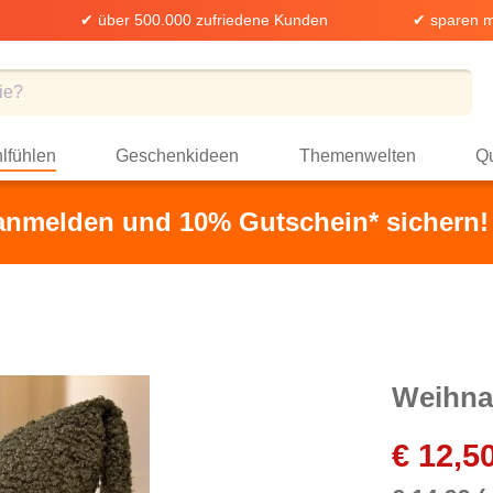
✔ über 500.000 zufriedene Kunden
✔ sparen m
lfühlen
Geschenkideen
Themenwelten
Qu
 anmelden und 10% Gutschein* sichern!
Weihna
€ 12,5