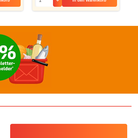
nkorb
In den
Warenkorb