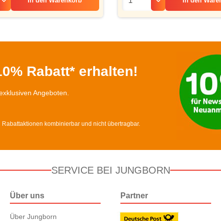
In den
Warenkorb
In den
Ware
0% Rabatt* erhalten!
exklusiven Angeboten.
d Rabattaktionen kombinierbar und nicht übertragbar.
SERVICE BEI JUNGBORN
Über uns
Partner
Über Jungborn