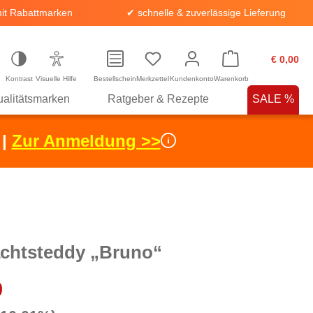
it Rabattmarken
✔ schnelle & zuverlässige Lieferung
€ 0,00
Kontrast
Visuelle Hilfe
Bestellschein
Merkzettel
Kundenkonto
Warenkorb
alitätsmarken
Ratgeber & Rezepte
SALE %
 |
Zur Anmeldung >>
chtsteddy „Bruno“
0