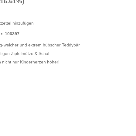
-16.61%)
zettel hinzufügen
er:
106397
ig-weicher und extrem hübscher Teddybär
stigen Zipfelmütze & Schal
 nicht nur Kinderherzen höher!