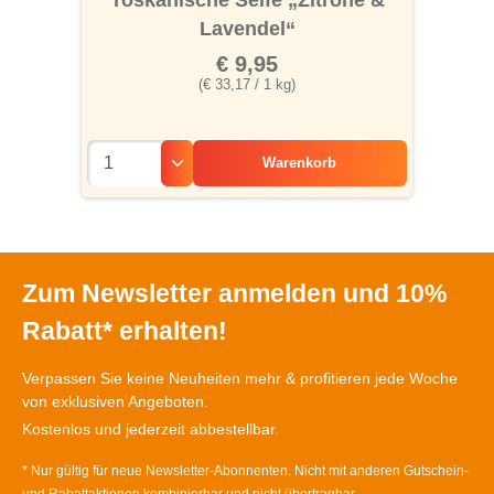
Toskanische Seife „Zitrone &
Lavendel“
€ 9,95
(€ 33,17 / 1 kg)
Warenkorb
Zum Newsletter anmelden und 10%
Rabatt* erhalten!
Verpassen Sie keine Neuheiten mehr & profitieren jede Woche
von exklusiven Angeboten.
Kostenlos und jederzeit abbestellbar.
* Nur gültig für neue Newsletter-Abonnenten. Nicht mit anderen Gutschein-
und Rabattaktionen kombinierbar und nicht übertragbar.