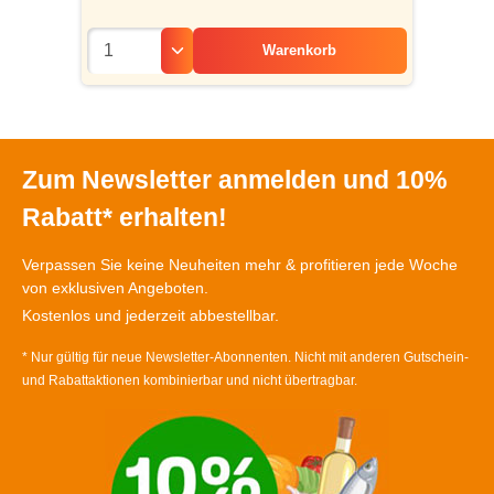
Warenkorb
Zum Newsletter anmelden und 10%
Rabatt* erhalten!
Verpassen Sie keine Neuheiten mehr & profitieren jede Woche
von exklusiven Angeboten.
Kostenlos und jederzeit abbestellbar.
* Nur gültig für neue Newsletter-Abonnenten. Nicht mit anderen Gutschein-
und Rabattaktionen kombinierbar und nicht übertragbar.