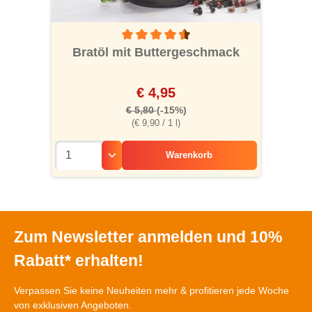
Durchschnittliche Bewertung von 4.5 von 5
Bratöl mit Buttergeschmack
€ 4,95
€ 5,80
(-15%)
(€ 9,90 / 1 l)
Warenkorb
Zum Newsletter anmelden und 10%
Rabatt* erhalten!
Verpassen Sie keine Neuheiten mehr & profitieren jede Woche
von exklusiven Angeboten.