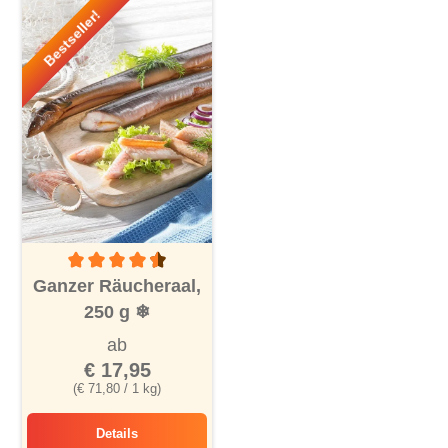
Bestseller!
Durchschnittliche Bewertung von 4.5 von 5 Sternen
Ganzer Räucheraal,
250 g
❄
ab
€ 17,95
(€ 71,80 / 1 kg)
Details