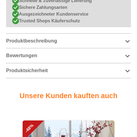
Schnelle & zuverlässige Lieferung
Sichere Zahlungsarten
Ausgezeichneter Kundenservice
Trusted Shops Käuferschutz
Produktbeschreibung
Bewertungen
Produktsicherheit
Unsere Kunden kauften auch
Produktgalerie überspringen
-48%
-