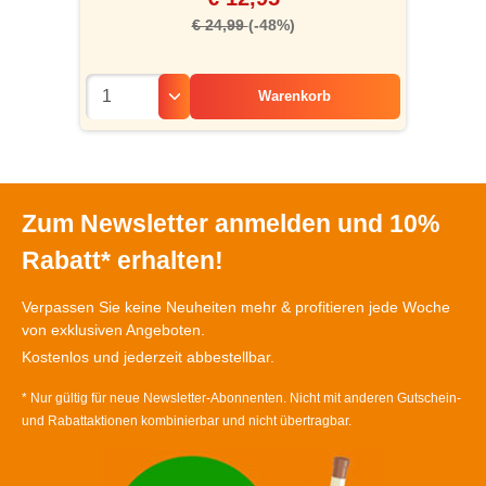
€ 24,99
(-48%)
Warenkorb
Zum Newsletter anmelden und 10%
Rabatt* erhalten!
Verpassen Sie keine Neuheiten mehr & profitieren jede Woche
von exklusiven Angeboten.
Kostenlos und jederzeit abbestellbar.
* Nur gültig für neue Newsletter-Abonnenten. Nicht mit anderen Gutschein-
und Rabattaktionen kombinierbar und nicht übertragbar.