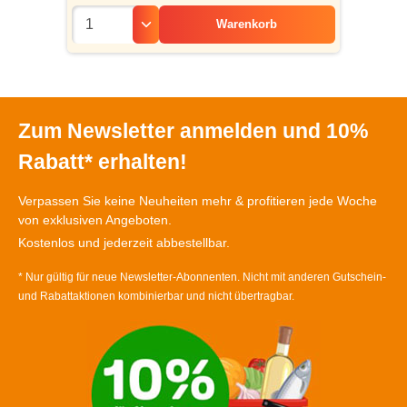
Warenkorb
Zum Newsletter anmelden und 10%
Rabatt* erhalten!
Verpassen Sie keine Neuheiten mehr & profitieren jede Woche
von exklusiven Angeboten.
Kostenlos und jederzeit abbestellbar.
* Nur gültig für neue Newsletter-Abonnenten. Nicht mit anderen Gutschein-
und Rabattaktionen kombinierbar und nicht übertragbar.