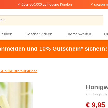
✔ über 500.000 zufriedene Kunden
✔ sparen m
lfühlen
Geschenkideen
Themenwelten
Qu
 anmelden und 10% Gutschein* sichern!
 & süße Brotaufstriche
Honigw
von Jungborn
€ 9,95