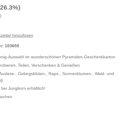
-26.3%)
)
zettel hinzufügen
er:
103659
Honig-Auswahl im wunderschönen Pyramiden-Geschenkkarton
robieren, Teilen, Verschenken & Genießen
r Auslese-, Gebirgsblüten-, Raps-, Sonnenblumen-, Wald- und
ig
 bei Jungborn erhältlich!
äschen