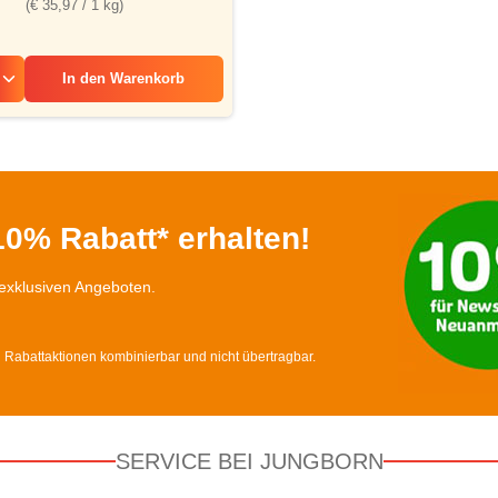
(€ 35,97 / 1 kg)
In den
Warenkorb
0% Rabatt* erhalten!
exklusiven Angeboten.
d Rabattaktionen kombinierbar und nicht übertragbar.
SERVICE BEI JUNGBORN