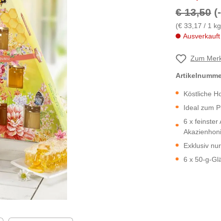
€ 13,50
(
(€ 33,17 / 1 kg
Ausverkauft
Zum Merk
Artikelnumm
Köstliche 
Ideal zum P
6 x feinste
Akazienhon
Exklusiv nur
6 x 50-g-Gl