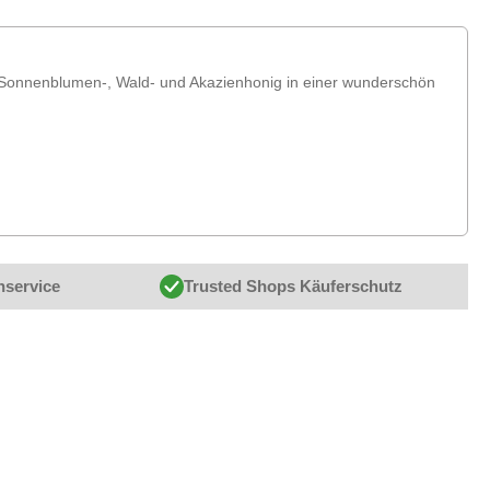
-, Sonnenblumen-, Wald- und Akazienhonig in einer wunderschön
nservice
Trusted Shops Käuferschutz