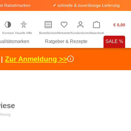
it Rabattmarken
✔ schnelle & zuverlässige Lieferung
€ 0,00
Kontrast
Visuelle Hilfe
Bestellschein
Merkzettel
Kundenkonto
Warenkorb
alitätsmarken
Ratgeber & Rezepte
SALE %
 |
Zur Anmeldung >>
iese
 Honig