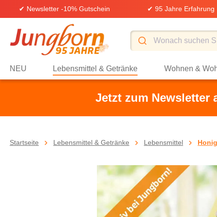
✔ Newsletter -10% Gutschein
✔ 95 Jahre Erfahrung
springen
Zur Hauptnavigation springen
NEU
Lebensmittel & Getränke
Wohnen & Woh
Jetzt zum Newsletter
Startseite
Lebensmittel & Getränke
Lebensmittel
Honig
Bildergalerie überspringen