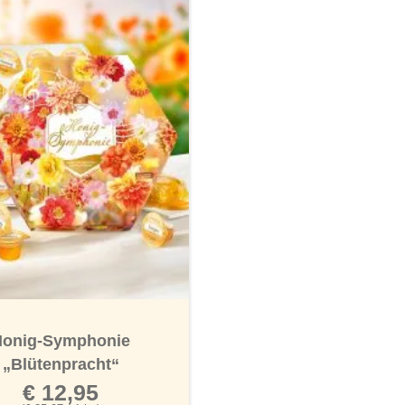
born!
Honig-Symphonie
„Blütenpracht“
€ 12,95