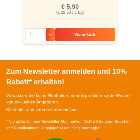
€ 5,90
(€ 29,50 / 1 kg)
Warenkorb
Zum Newsletter anmelden und 10%
Rabatt* erhalten!
Verpassen Sie keine Neuheiten mehr & profitieren jede Woche
von exklusiven Angeboten.
Kostenlos und jederzeit abbestellbar.
* Nur gültig für neue Newsletter-Abonnenten. Nicht mit anderen Gutschein-
und Rabattaktionen kombinierbar und nicht übertragbar.