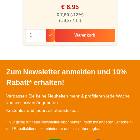
€ 6,95
€ 7,90
(-12%)
(€ 9,27 / 1 l)
Warenkorb
Zum Newsletter anmelden und 10%
Rabatt* erhalten!
Verpassen Sie keine Neuheiten mehr & profitieren jede Woche
von exklusiven Angeboten.
Kostenlos und jederzeit abbestellbar.
* Nur gültig für neue Newsletter-Abonnenten. Nicht mit anderen Gutschein-
und Rabattaktionen kombinierbar und nicht übertragbar.