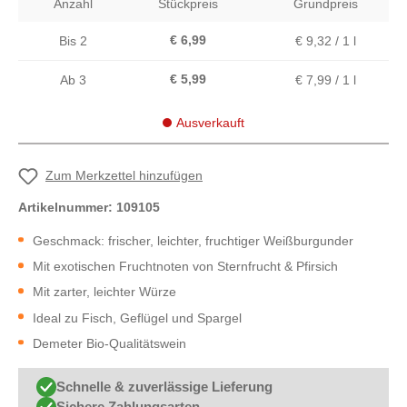
Anzahl
Stückpreis
Grundpreis
€ 6,99
Bis
2
€ 9,32 / 1 l
€ 5,99
Ab
3
€ 7,99 / 1 l
Ausverkauft
Zum Merkzettel hinzufügen
Artikelnummer:
109105
Geschmack: frischer, leichter, fruchtiger Weißburgunder
Mit exotischen Fruchtnoten von Sternfrucht & Pfirsich
Mit zarter, leichter Würze
Ideal zu Fisch, Geflügel und Spargel
Demeter Bio-Qualitätswein
Schnelle & zuverlässige Lieferung
Sichere Zahlungsarten