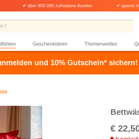
✔ über 500.000 zufriedene Kunden
✔ sparen m
lfühlen
Geschenkideen
Themenwelten
Qu
 anmelden und 10% Gutschein* sichern!
che
Bettwä
€ 22,5
Ausverkauft