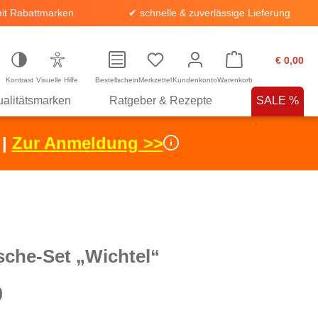
it Rabattmarken
✔ schnelle & zuverlässige Lieferung
€ 0,00
Kontrast
Visuelle Hilfe
Bestellschein
Merkzettel
Kundenkonto
Warenkorb
alitätsmarken
Ratgeber & Rezepte
SALE %
 |
Zur Anmeldung >>
sche-Set „Wichtel“
0