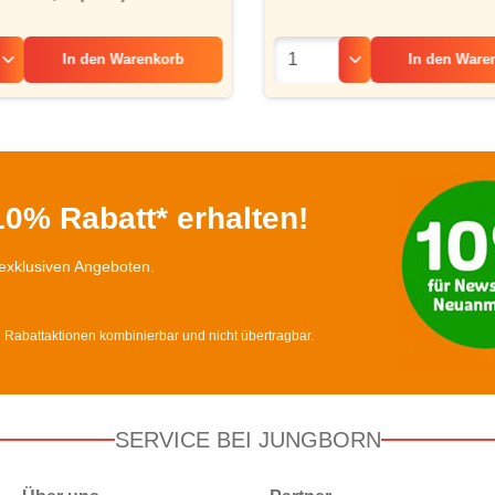
In den
Warenkorb
In den
Ware
0% Rabatt* erhalten!
exklusiven Angeboten.
d Rabattaktionen kombinierbar und nicht übertragbar.
SERVICE BEI JUNGBORN