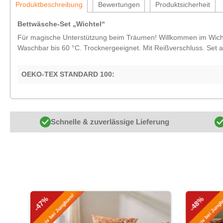
Produktbeschreibung
Bewertungen
Produktsicherheit
Bettwäsche-Set „Wichtel“
Für magische Unterstützung beim Träumen! Willkommen im Wichtel
Waschbar bis 60 °C. Trocknergeeignet. Mit Reißverschluss. Set a
OEKO-TEX STANDARD 100:
Schnelle & zuverlässige Lieferung
Produktgalerie überspringen
Exklusiv bei Jungborn!
Exklusiv bei Jungb
-47%
-48%