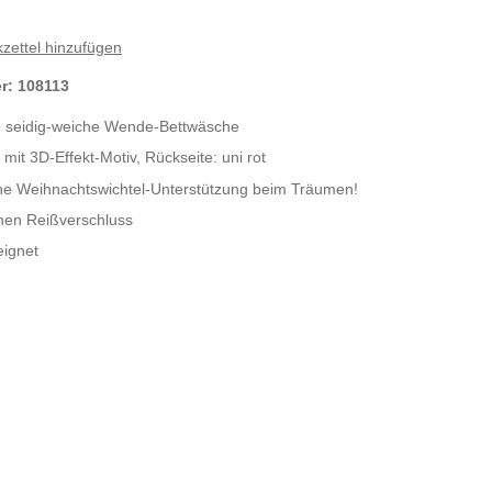
zettel hinzufügen
er:
108113
, seidig-weiche Wende-Bettwäsche
 mit 3D-Effekt-Motiv, Rückseite: uni rot
he Weihnachtswichtel-Unterstützung beim Träumen!
chen Reißverschluss
eignet