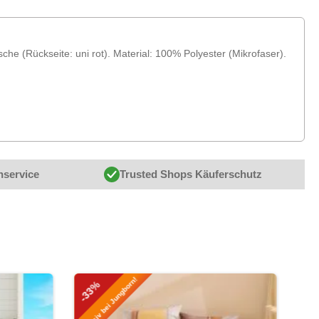
 (Rückseite: uni rot). Material: 100% Polyester (Mikrofaser).
nservice
Trusted Shops Käuferschutz
Exklusiv bei Jungborn!
-33%