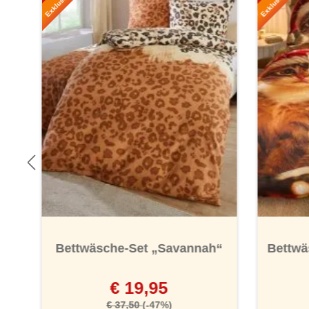
Bettwäsche-Set „Savannah“
Bettwä
€ 19,95
€ 37,50
(-47%)