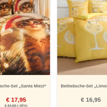
sche-Set „Santa Miezi“
Bettwäsche-Set „Limo
€ 17,95
€ 16,95
€ 34,50
(-48%)