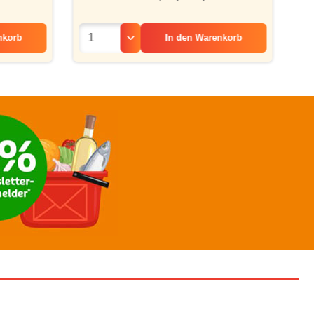
nkorb
In den
Warenkorb