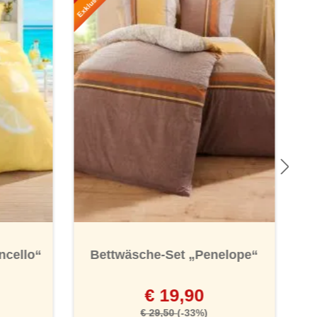
ncello“
Bettwäsche-Set „Penelope“
€ 19,90
€ 29,50
(-33%)