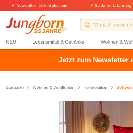
✔ Newsletter -10% Gutschein
✔ 95 Jahre Erfahrung
springen
Zur Hauptnavigation springen
NEU
Lebensmittel & Getränke
Wohnen & Woh
Jetzt zum Newsletter
Startseite
Wohnen & Wohlfühlen
Heimtextilien
Bettwäs
Bildergalerie überspringen