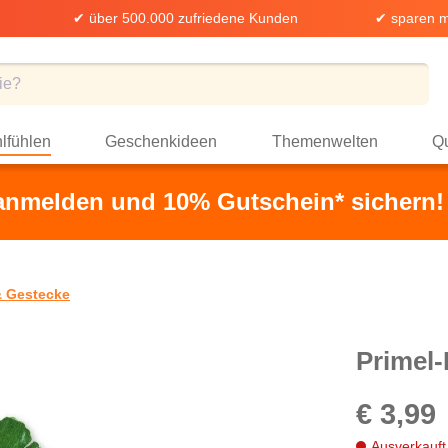
✔ über 500.000 zufriedene Kunden
✔ sparen m
lfühlen
Geschenkideen
Themenwelten
Qu
 anmelden und 10% Gutschein* sichern!
 Gestecke
Primel-P
€ 3,99
Ausverkauft