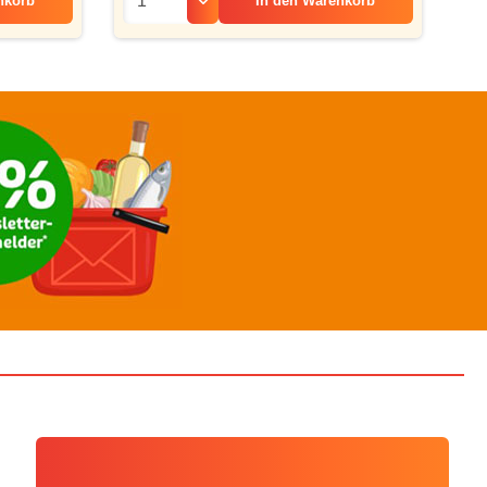
nkorb
In den
Warenkorb