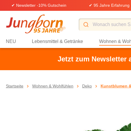
✔ Newsletter -10% Gutschein
✔ 95 Jahre Erfahrung
springen
Zur Hauptnavigation springen
NEU
Lebensmittel & Getränke
Wohnen & Woh
Jetzt zum Newsletter
Startseite
Wohnen & Wohlfühlen
Deko
Kunstblumen &
Bildergalerie überspringen