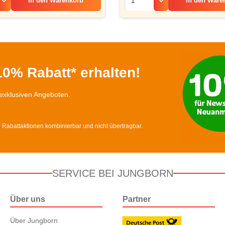
In den
Warenkorb
In den
Ware
0% Rabatt* erhalten!
exklusiven Angeboten.
d Rabattaktionen kombinierbar und nicht übertragbar.
SERVICE BEI JUNGBORN
Über uns
Partner
Über Jungborn