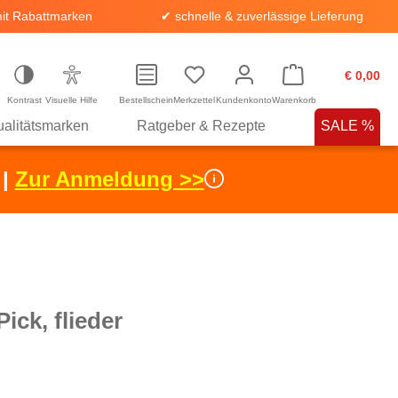
it Rabattmarken
✔ schnelle & zuverlässige Lieferung
€ 0,00
Kontrast
Visuelle Hilfe
Bestellschein
Merkzettel
Kundenkonto
Warenkorb
alitätsmarken
Ratgeber & Rezepte
SALE %
 |
Zur Anmeldung >>
ick, flieder