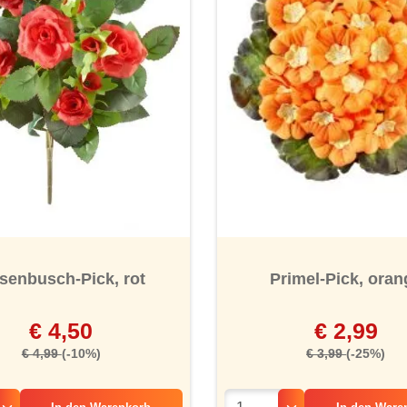
nen
senbusch-Pick, rot
Primel-Pick, oran
€ 4,50
€ 2,99
€ 4,99
(-10%)
€ 3,99
(-25%)