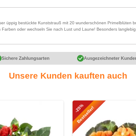
ser üppig bestückte Kunststrauß mit 20 wunderschönen Primelblüten bri
 Farben oder wechseln Sie nach Lust und Laune! Besonders langlebig. M
Sichere Zahlungsarten
Ausgezeichneter Kunde
Unsere Kunden kauften auch
-25%
Bestseller!