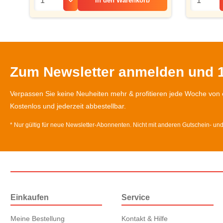
In den
Warenkorb
Zum Newsletter anmelden und 1
Verpassen Sie keine Neuheiten mehr & profitieren jede Woche von 
Kostenlos und jederzeit abbestellbar.
* Nur gültig für neue Newsletter-Abonnenten. Nicht mit anderen Gutschein- un
Einkaufen
Service
Meine Bestellung
Kontakt & Hilfe