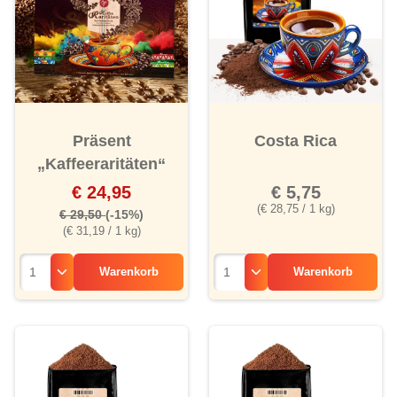
Präsent
Costa Rica
„Kaffeeraritäten“
€ 24,95
€ 5,75
(€ 28,75 / 1 kg)
€ 29,50
(-15%)
(€ 31,19 / 1 kg)
Warenkorb
Warenkorb