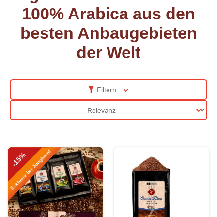
100% Arabica aus den
besten Anbaugebieten
der Welt
Filtern
Sortierung
Exklusiv bei Jungborn!
-15%