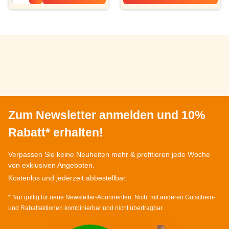
Kaffee „Primero“
Zum Newsletter anmelden und 10%
Rabatt* erhalten!
Verpassen Sie keine Neuheiten mehr & profitieren jede Woche
von exklusiven Angeboten.
Kostenlos und jederzeit abbestellbar.
* Nur gültig für neue Newsletter-Abonnenten. Nicht mit anderen Gutschein-
und Rabattaktionen kombinierbar und nicht übertragbar.