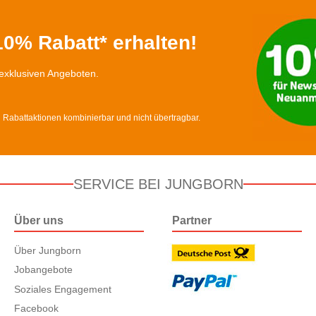
0% Rabatt* erhalten!
exklusiven Angeboten.
d Rabattaktionen kombinierbar und nicht übertragbar.
SERVICE BEI JUNGBORN
Über uns
Partner
Über Jungborn
Jobangebote
Soziales Engagement
Facebook