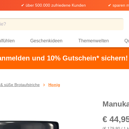
✔ über 500.000 zufriedene Kunden
✔ sparen m
lfühlen
Geschenkideen
Themenwelten
Qu
 anmelden und 10% Gutschein* sichern!
& süße Brotaufstriche
Honig
Manuka
€ 44,9
(€ 179,80 / 1 