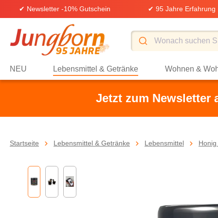
✔ Newsletter -10% Gutschein
✔ 95 Jahre Erfahrung
springen
Zur Hauptnavigation springen
NEU
Lebensmittel & Getränke
Wohnen & Woh
Jetzt zum Newsletter
Startseite
Lebensmittel & Getränke
Lebensmittel
Honig 
Bildergalerie überspringen