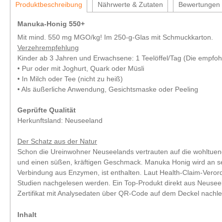
Produktbeschreibung
Nährwerte & Zutaten
Bewertungen
Manuka-Honig 550+
Mit mind. 550 mg MGO/kg! Im 250-g-Glas mit Schmuckkarton.
Verzehrempfehlung
Kinder ab 3 Jahren und Erwachsene: 1 Teelöffel/Tag (Die empfohl
• Pur oder mit Joghurt, Quark oder Müsli
• In Milch oder Tee (nicht zu heiß)
• Als äußerliche Anwendung, Gesichtsmaske oder Peeling
Geprüfte Qualität
Herkunftsland: Neuseeland
Der Schatz aus der Natur
Schon die Ureinwohner Neuseelands vertrauten auf die wohltue
und einen süßen, kräftigen Geschmack. Manuka Honig wird an se
Verbindung aus Enzymen, ist enthalten. Laut Health-Claim-Vero
Studien nachgelesen werden. Ein Top-Produkt direkt aus Neuseelan
Zertifikat mit Analysedaten über QR-Code auf dem Deckel nachle
Inhalt