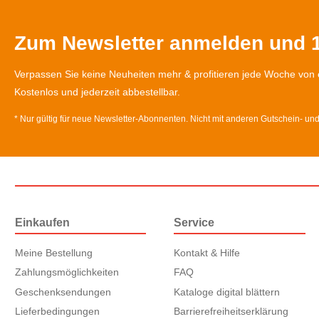
Zum Newsletter anmelden und 1
Verpassen Sie keine Neuheiten mehr & profitieren jede Woche von 
Kostenlos und jederzeit abbestellbar.
* Nur gültig für neue Newsletter-Abonnenten. Nicht mit anderen Gutschein- un
Einkaufen
Service
Meine Bestellung
Kontakt & Hilfe
Zahlungsmöglichkeiten
FAQ
Geschenksendungen
Kataloge digital blättern
Lieferbedingungen
Barrierefreiheitserklärung