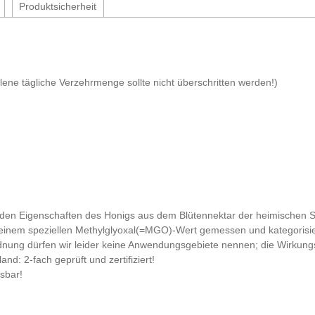
Produktsicherheit
ene tägliche Verzehrmenge sollte nicht überschritten werden!)
nden Eigenschaften des Honigs aus dem Blütennektar der heimischen S
inem speziellen Methylglyoxal(=MGO)-Wert gemessen und kategorisier
rdnung dürfen wir leider keine Anwendungsgebiete nennen; die Wirkun
d: 2-fach geprüft und zertifiziert!
sbar!