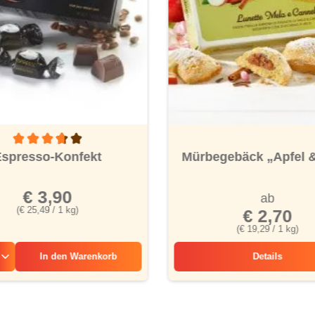
nen
Durchschnittliche Bewertung von 3.6 von 5 Sternen
spresso-Konfekt
Mürbegebäck „Apfel &
€ 3,90
ab
(€ 25,49 / 1 kg)
€ 2,70
(€ 19,29 / 1 kg)
In den
Warenkorb
Details
Mürbegebäc