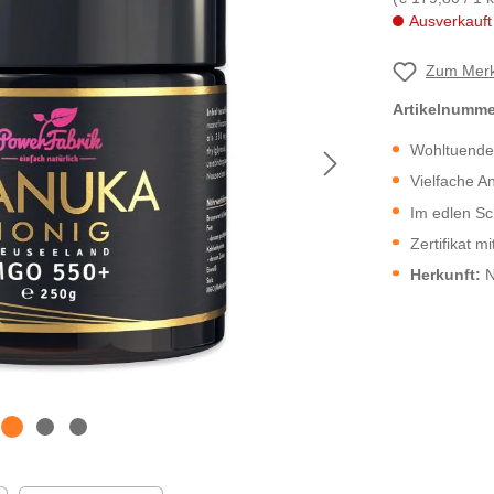
Ausverkauft
Zum Merk
Artikelnumm
Wohltuende
Vielfache A
Im edlen S
Zertifikat 
Herkunft:
N