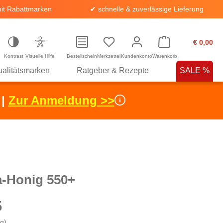
it Rabattmarken
✔ schnelle & zuverlässige Lieferung
€ 0,00
Kontrast
Visuelle Hilfe
Bestellschein
Merkzettel
Kundenkonto
Warenkorb
alitätsmarken
Ratgeber & Rezepte
SALE %
 |
Zur Anmeldung >>
-Honig 550+
5
kg)