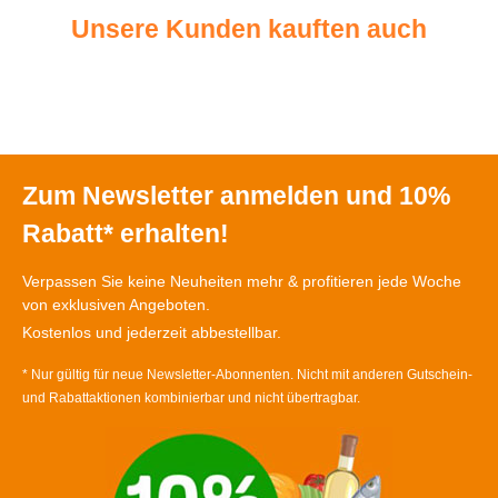
Unsere Kunden kauften auch
Zum Newsletter anmelden und 10%
Rabatt* erhalten!
Verpassen Sie keine Neuheiten mehr & profitieren jede Woche
von exklusiven Angeboten.
Kostenlos und jederzeit abbestellbar.
* Nur gültig für neue Newsletter-Abonnenten. Nicht mit anderen Gutschein-
und Rabattaktionen kombinierbar und nicht übertragbar.