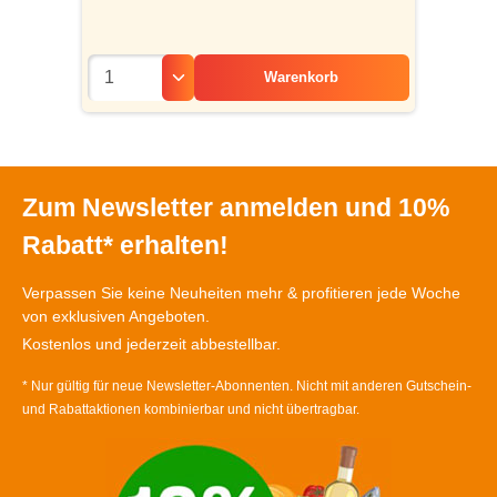
Warenkorb
Zum Newsletter anmelden und 10%
Rabatt* erhalten!
Verpassen Sie keine Neuheiten mehr & profitieren jede Woche
von exklusiven Angeboten.
Kostenlos und jederzeit abbestellbar.
* Nur gültig für neue Newsletter-Abonnenten. Nicht mit anderen Gutschein-
und Rabattaktionen kombinierbar und nicht übertragbar.