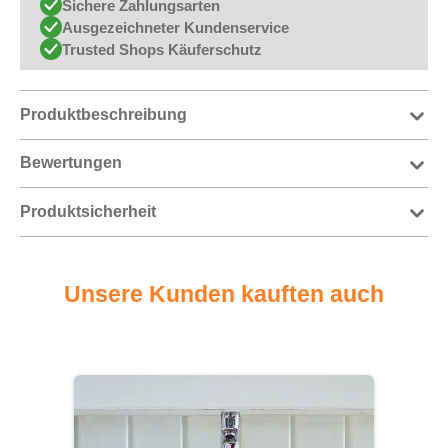
Sichere Zahlungsarten
Ausgezeichneter Kundenservice
Trusted Shops Käuferschutz
Produktbeschreibung
Bewertungen
Produktsicherheit
Unsere Kunden kauften auch
Produktgalerie überspringen
Ex