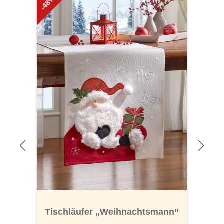
-48%
-
Tischläufer „Weihnachtsmann“